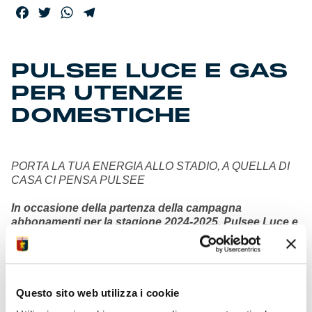
Facebook
Twitter
WhatsApp
Telegram
PULSEE LUCE E GAS
PER UTENZE
DOMESTICHE
PORTA LA TUA ENERGIA ALLO STADIO, A QUELLA DI
CASA CI PENSA PULSEE
In occasione della partenza della campagna
abbonamenti per la stagione 2024-2025, Pulsee Luce e
Gas, insieme a Genoa CFC, porta nuovi vantaggi alle
bollette dei tifosi.
Milano, 3 luglio 2024 – Oltre che un’occasione di
divertimento e uno dei modi migliori per far sentire la
Questo sito web utilizza i cookie
propria passione per la squadra del cuore, andare allo