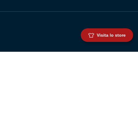
Visita lo store
Genoa Cricket and Football Club S.p.A.
Via Ronchi 67, 16155 Genova Pegli
Iscritto al Registro Stampa del Tribunale di Genova n. 3054 in data 7
maggio 2025
C.F. 80033270101
P.IVA 00973790108
CONTATTI
BIGLIETTERIA
Biglietteria
Abbonamenti