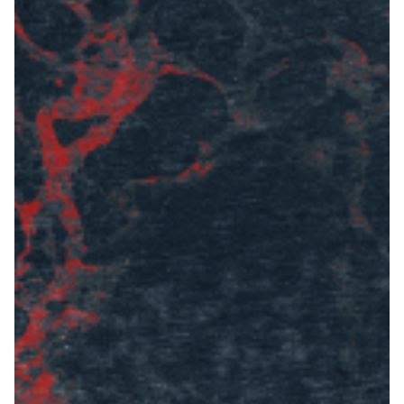
Summer Sale
Mare
Accessori
Party
Outlet
Helan x Genoa
Isolani x Genoa
Gift Card Online Store