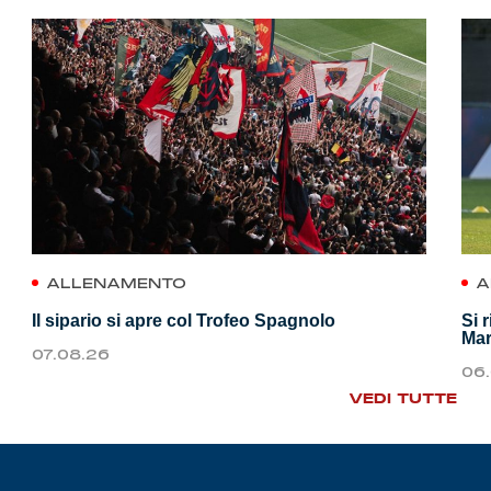
ALLENAMENTO
A
Il sipario si apre col Trofeo Spagnolo
Si 
Mar
07.08.26
06
VEDI TUTTE