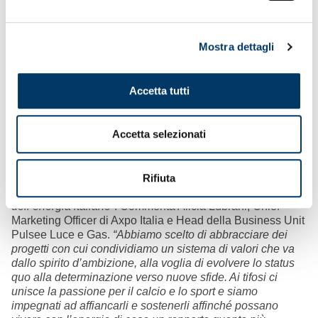
Luce e Gas vedranno i seguenti vantaggi:
L’abbonamento in Tribuna – sia Superba che Inferiore –
Mostra dettagli
vale 180€ di sconto in 36 mesi sulla doppia fornitura
(luce e gas) e 90€ in 36 mesi sulla singola.
Per gli abbonati del settore Distinti, lo sconto sarà di
Accetta tutti
150€ in 36 mesi sulla doppia fornitura e di 75€ in 36
mesi sulla singola.
Per l’abbonamento in Gradinata – Nord, Laterale e
Accetta selezionati
Zena, infine, il cashback sarà di 100€ in 36 mesi sulla
doppia fornitura e di 50€ in 36 mesi sulla singola.
Rifiuta
“La Serie A di Calcio per noi è la certificazione della
volontà di giocare un ruolo da protagonisti nel mercato
dell’energia italiano”
. Commenta Alicia Lubrani, Chief
Marketing Officer di Axpo Italia e Head della Business Unit
Pulsee Luce e Gas.
“Abbiamo scelto di abbracciare dei
progetti con cui condividiamo un sistema di valori che va
dallo spirito d’ambizione, alla voglia di evolvere lo status
quo alla determinazione verso nuove sfide. Ai tifosi ci
unisce la passione per il calcio e lo sport e siamo
impegnati ad affiancarli e sostenerli affinché possano