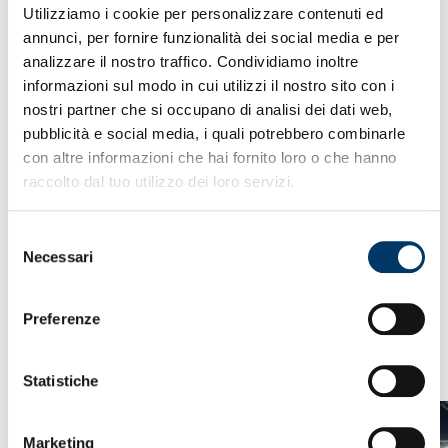
SETTORE GIOVANILE,
Utilizziamo i cookie per personalizzare contenuti ed
annunci, per fornire funzionalità dei social media e per
NUOVI INGRESSI
analizzare il nostro traffico. Condividiamo inoltre
informazioni sul modo in cui utilizzi il nostro sito con i
nostri partner che si occupano di analisi dei dati web,
La Società dà il benvenuto al Professor Stefano Ghisleni
pubblicità e social media, i quali potrebbero combinarle
nuovo Responsabile Tecnico del Settore Giovanile e
con altre informazioni che hai fornito loro o che hanno
comunica di aver affidato a Enrico Ascheri, già nei quadri
raccolto dal tuo utilizzo dei loro servizi.
dirigenziali giovanili, il ruolo di Academy Coordinator.
L’incarico di Talent Pathway Manager, con funzioni di
Selezione
collegamento tra Prima Squadra e Settore Giovanile, è
Necessari
del
stato conferito a Simone Tognon.
consenso
Preferenze
VEDI ANCHE
Statistiche
Marketing