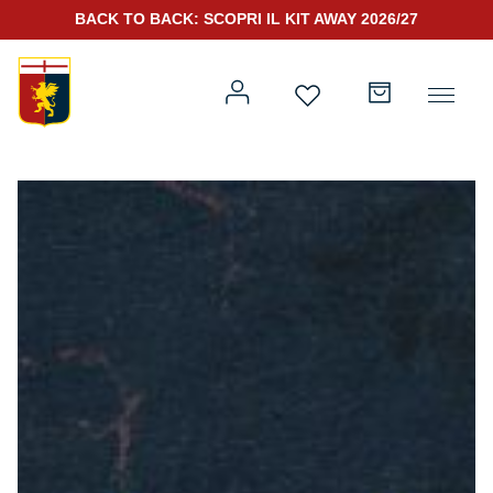
BACK TO BACK: SCOPRI IL KIT AWAY 2026/27
Prima squadra
Kit Gara 2026/27
Training
Prima squadra
Rappresentanza
Kit Gara 25/26
Genoa for Special