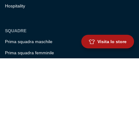
Hospitality
SQUADRE
Visita lo store
Prima squadra maschile
Prima squadra femminile
Settore giovanile
Genoa for special
Genoa Academy
Summer Camp
CLUB
Governance