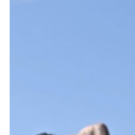
Summer Sale
Mare
Accessori
Party
Outlet
Helan x Genoa
Isolani x Genoa
Gift Card Online Store