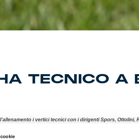
THA TECNICO A
l’allenamento i vertici tecnici con i dirigenti Spors, Ottolini,
il team un programma duro con le rilevazioni su distanze st
e in deciso aumento. Domenica la prima uscita a Moena co
 cookie
della Fassa. Trattative in divenire per i giocatori rientrati da pr