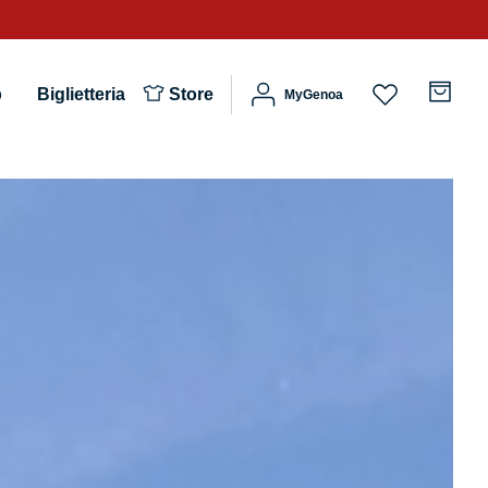
b
Biglietteria
Store
MyGenoa