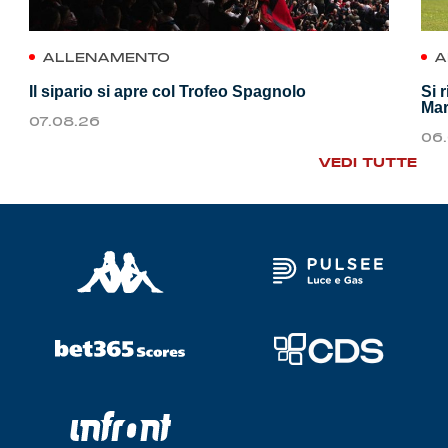
ALLENAMENTO
A
Il sipario si apre col Trofeo Spagnolo
Si 
Mar
07.08.26
06
VEDI TUTTE