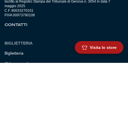
Iscritto al Registro Stampa del Tribunale di Genova n. 3054 in data 7
maggio 2025
C.F. 80033270101
P.IVA 00973790108
CONTATTI
BIGLIETTERIA
Visita lo store
Biglietteria
Abbonamenti
Accrediti
Experience
Hospitality
SQUADRE
Prima squadra maschile