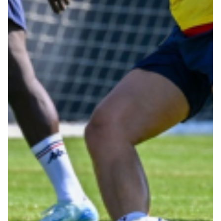
Summer Sale
Mare
Accessori
Party
Outlet
Helan x Genoa
Isolani x Genoa
Gift Card Online Store