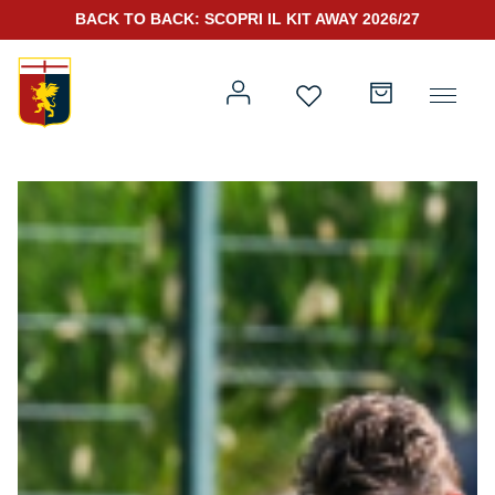
BACK TO BACK: SCOPRI IL KIT AWAY 2026/27
Prima squadra
Kit Gara 2026/27
Training
Prima squadra
Rappresentanza
Kit Gara 25/26
Genoa for Special