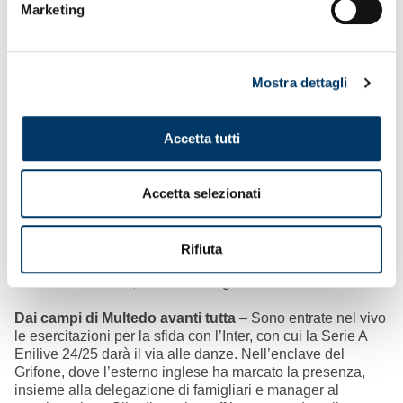
Marketing
Mostra dettagli
Kit Home in vendita allo stadio
– Nei punti ristoro dello
stadio Ferraris, in occasione della prima giornata di
campionato, sarà possibile acquistare il kit home adulto,
con maglia e pantaloncino rossoblù al prezzo di 69€.
Accetta tutti
Per i 28.093 abbonati che hanno ricevuto il voucher -50%
sull’acquisto delle maglie Home, la promozione continua
esclusivamente nei punti vendita del club al Porto Antico,
Accetta selezionati
Sestri Ponente e Chiavari.
Durante il riscaldamento pre-partita capitan Badelj e
compagni indosseranno le nuove maglie pre-match,
Rifiuta
reperibili sul canale e-commerce e, dai primi giorni della
settimana entrante, anche nei negozi ufficiali.
Dai campi di Multedo avanti tutta
– Sono entrate nel vivo
le esercitazioni per la sfida con l’Inter, con cui la Serie A
Enilive 24/25 darà il via alle danze. Nell’enclave del
Grifone, dove l’esterno inglese ha marcato la presenza,
insieme alla delegazione di famigliari e manager al