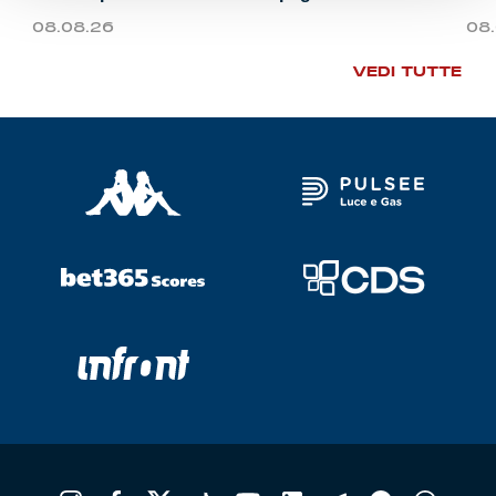
08.08.26
08
VEDI TUTTE