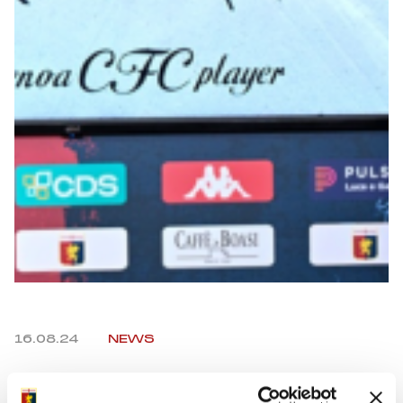
Summer Sale
Mare
Accessori
Party
Outlet
Helan x Genoa
Isolani x Genoa
16.08.24
NEWS
Gift Card Online Store
Facebook
Twitter
WhatsApp
Telegram