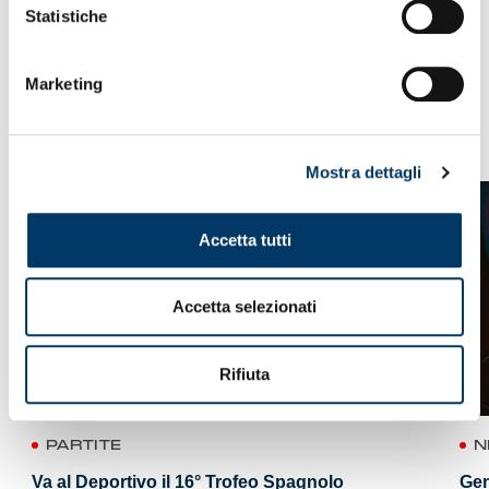
Statistiche
Marketing
VEDI ANCHE
Mostra dettagli
Accetta tutti
Accetta selezionati
Rifiuta
PARTITE
N
Va al Deportivo il 16° Trofeo Spagnolo
Gen