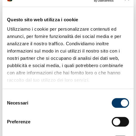
ANDREA PINAMONTI
Questo sito web utilizza i cookie
È UN GIOCATORE
Utilizziamo i cookie per personalizzare contenuti ed
annunci, per fornire funzionalità dei social media e per
DEL GENOA
analizzare il nostro traffico. Condividiamo inoltre
informazioni sul modo in cui utilizzi il nostro sito con i
nostri partner che si occupano di analisi dei dati web,
Andrea Pinamonti è un giocatore del Genoa. L’attaccante
pubblicità e social media, i quali potrebbero combinarle
del Sassuolo, nato a Cles, in provincia di Trento, il
con altre informazioni che hai fornito loro o che hanno
19/05/1999, arriva a titolo temporaneo con opzione di
raccolto dal tuo utilizzo dei loro servizi.
riscatto.
Cresciuto nei settori giovanili di Chievo e Inter, ha
Selezione
realizzato in carriera 43 gol nelle competizioni nazionali
Necessari
del
professionistiche. Bentornato al Genoa, Andrea!
consenso
Preferenze