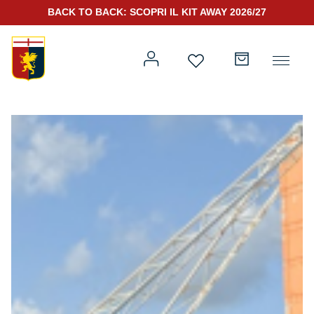
BACK TO BACK: SCOPRI IL KIT AWAY 2026/27
Prima squadra
Kit Gara 2026/27
Training
Prima squadra
Rappresentanza
Kit Gara 25/26
Genoa for Special