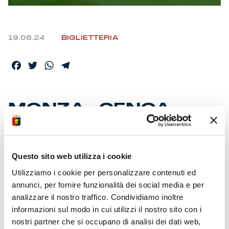
19.08.24
BIGLIETTERIA
Facebook
Twitter
WhatsApp
Telegram
MONZA-GENOA,
PREVENDITA OSPITI
Questo sito web utilizza i cookie
E’ scattata oggi la prevendita per l’incontro di sabato in
Brianza (20:45). I biglietti Settore Ospiti – Curva Nord –
Utilizziamo i cookie per personalizzare contenuti ed
sono riservati esclusivamente ai supporters rossoblù
annunci, per fornire funzionalità dei social media e per
residenti in Liguria e titolari di Dna Genoa.
analizzare il nostro traffico. Condividiamo inoltre
informazioni sul modo in cui utilizzi il nostro sito con i
Tagliandi disponibili online sul
sito ufficiale del Genoa
nostri partner che si occupano di analisi dei dati web,
e nelle ricevitorie del circuito Vivaticket. Ogni