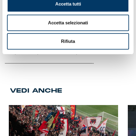
vanno aggiunti i diritti di commissione. Non è consentito il
Accetta tutti
cambio nominativo dei titoli acquistati. L’ingresso destinato
al Settore Ospiti corrisponde al Gate 9.
Accetta selezionati
L’acquisto del titolo di accesso comporta l’accettazione del
sistema di gradimento e regolamento d’uso dell’U-Power
Stadium e delle relative procedure di accesso (consultabili
Rifiuta
sul sito
www.acmonza.com
). Il rispetto è condizione
indispensabile per l’accesso e la permanenza nello stadio.
——————————————————-
VEDI ANCHE