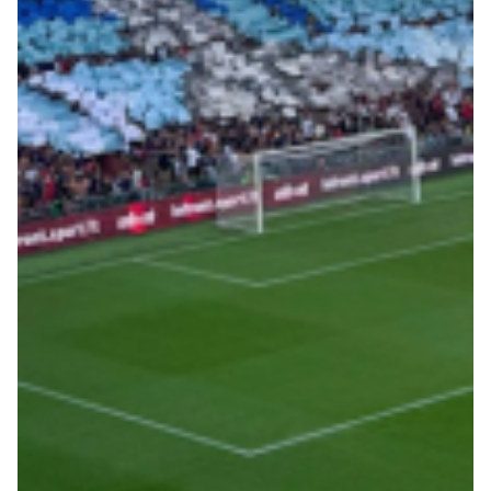
Summer Sale
Mare
Accessori
Party
Outlet
Helan x Genoa
Isolani x Genoa
Gift Card Online Store