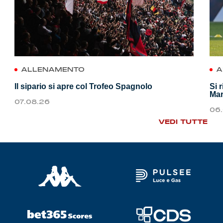
ALLENAMENTO
A
Il sipario si apre col Trofeo Spagnolo
Si 
Mar
07.08.26
06
VEDI TUTTE