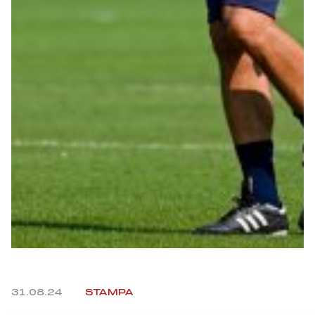
Summer Sale
Mare
Accessori
Party
Outlet
Helan x Genoa
Isolani x Genoa
Gift Card Online Store
31.08.24
STAMPA