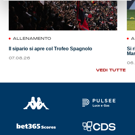
ALLENAMENTO
A
Il sipario si apre col Trofeo Spagnolo
Si 
Mar
07.08.26
06
VEDI TUTTE