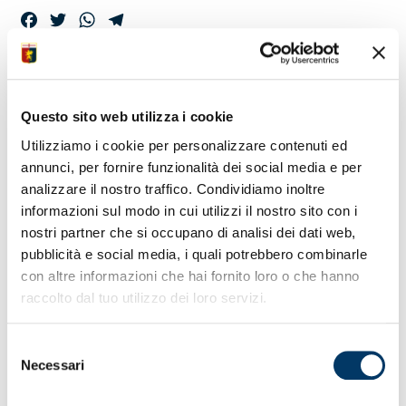
Facebook
Twitter
WhatsApp
Telegram
VIDEO CONFERENZE
– MISTER
Questo sito web utilizza i cookie
GILARDINO
Utilizziamo i cookie per personalizzare contenuti ed
annunci, per fornire funzionalità dei social media e per
analizzare il nostro traffico. Condividiamo inoltre
informazioni sul modo in cui utilizzi il nostro sito con i
Alla vigilia della partita con Hellas Verona le dichiarazioni
nostri partner che si occupano di analisi dei dati web,
del tecnico dalla sala stampa di Villa Rostan.
pubblicità e social media, i quali potrebbero combinarle
con altre informazioni che hai fornito loro o che hanno
raccolto dal tuo utilizzo dei loro servizi.
Selezione
Necessari
del
consenso