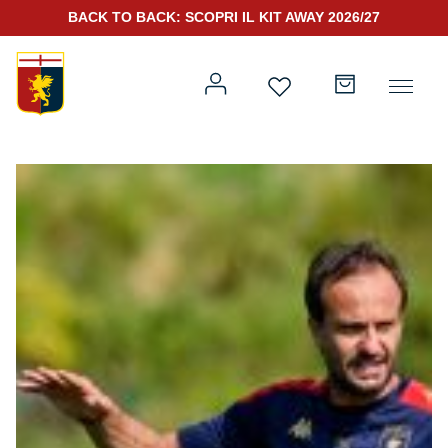
BACK TO BACK: SCOPRI IL KIT AWAY 2026/27
Prima squadra
Kit Gara 2026/27
Training
Prima squadra
Rappresentanza
Kit Gara 25/26
Genoa for Special