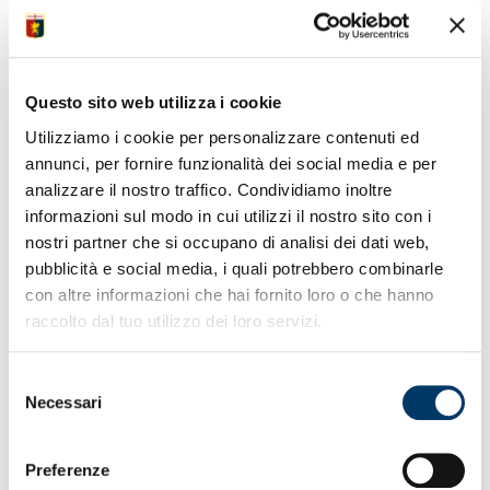
Facebook
Twitter
WhatsApp
Telegram
IL CLUB ESTENDE
Questo sito web utilizza i cookie
ACCORDO CON
Utilizziamo i cookie per personalizzare contenuti ed
HONEST AHANOR
annunci, per fornire funzionalità dei social media e per
analizzare il nostro traffico. Condividiamo inoltre
informazioni sul modo in cui utilizzi il nostro sito con i
nostri partner che si occupano di analisi dei dati web,
Il Genoa CFC comunica di aver esteso l’accordo con
Honest Ahanor fino al 2027.
pubblicità e social media, i quali potrebbero combinarle
con altre informazioni che hai fornito loro o che hanno
raccolto dal tuo utilizzo dei loro servizi.
Selezione
Necessari
del
consenso
Preferenze