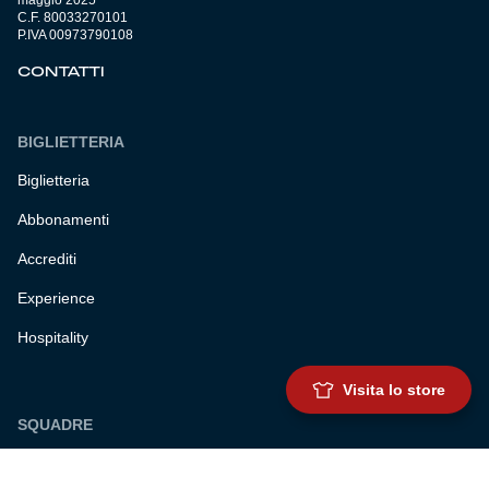
maggio 2025
C.F. 80033270101
P.IVA 00973790108
CONTATTI
BIGLIETTERIA
Biglietteria
Abbonamenti
Accrediti
Experience
Hospitality
Visita lo store
SQUADRE
Prima squadra maschile