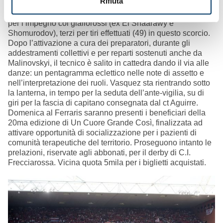
Rifiuta
‘Gila’ ha virato sugli aspetti tattici, sulla scia delle
esercitazioni atletiche e tecniche, per delineare le strategie
per l’impegno coi giallorossi (ex El Shaarawy e
Shomurodov), terzi per tiri effettuati (49) in questo scorcio.
Dopo l’attivazione a cura dei preparatori, durante gli
addestramenti collettivi e per reparti sostenuti anche da
Malinovskyi, il tecnico è salito in cattedra dando il via alle
danze: un pentagramma eclettico nelle note di assetto e
nell’interpretazione dei ruoli. Vasquez sta rientrando sotto
la lanterna, in tempo per la seduta dell’ante-vigilia, su di
giri per la fascia di capitano consegnata dal ct Aguirre.
Domenica al Ferraris saranno presenti i beneficiari della
20ma edizione di Un Cuore Grande Così, finalizzata ad
attivare opportunità di socializzazione per i pazienti di
comunità terapeutiche del territorio. Proseguono intanto le
prelazioni, riservate agli abbonati, per il derby di C.I.
Frecciarossa. Vicina quota 5mila per i biglietti acquistati.