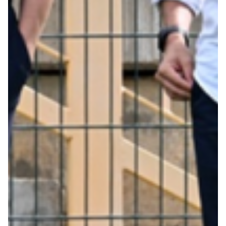
Summer Sale
Mare
Accessori
Party
Outlet
Helan x Genoa
Isolani x Genoa
Gift Card Online Store