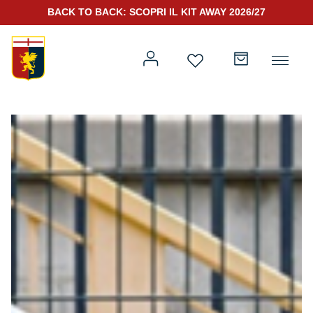
BACK TO BACK: SCOPRI IL KIT AWAY 2026/27
Prima squadra
Kit Gara 2026/27
Training
Prima squadra
Rappresentanza
Kit Gara 25/26
Genoa for Special