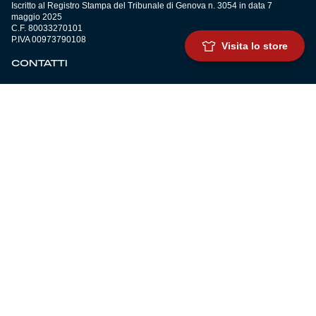
Iscritto al Registro Stampa del Tribunale di Genova n. 3054 in data 7
maggio 2025
C.F. 80033270101
P.IVA 00973790108
Visita lo store
CONTATTI
BIGLIETTERIA
Biglietteria
Abbonamenti
Accrediti
Experience
Hospitality
SQUADRE