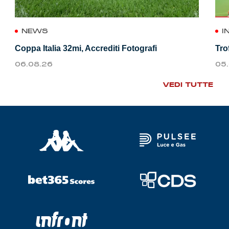
NEWS
I
Coppa Italia 32mi, Accrediti Fotografi
Tro
06.08.26
05
VEDI TUTTE