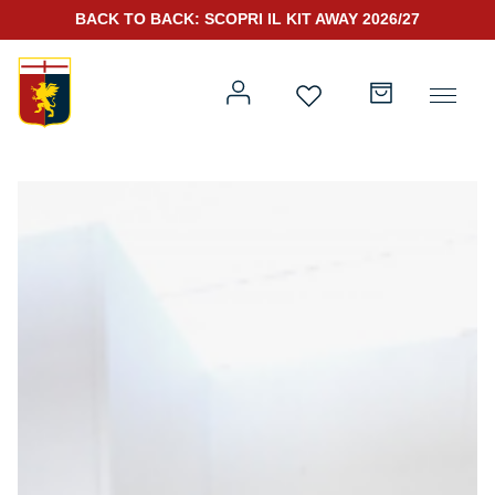
BACK TO BACK: SCOPRI IL KIT AWAY 2026/27
Prima squadra
Kit Gara 2026/27
Training
Prima squadra
Rappresentanza
Kit Gara 25/26
Genoa for Special