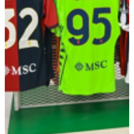
Summer Sale
Mare
Accessori
Party
Outlet
Helan x Genoa
Isolani x Genoa
Gift Card Online Store