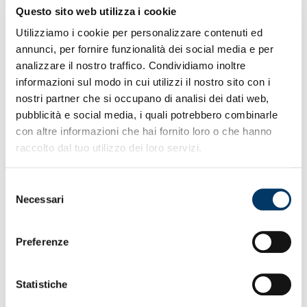
Questo sito web utilizza i cookie
Nella roccaforte di Multedo venerdì conferenza di ‘Gila’,
Utilizziamo i cookie per personalizzare contenuti ed
rifinitura e partenza per il Veneto. Avanti a tutta con
indottrinamenti dello staff e riunioni di messa a punto.
annunci, per fornire funzionalità dei social media e per
Per l’arbitro Marchetti direzione n. 35 nel massimo
analizzare il nostro traffico. Condividiamo inoltre
campionato. Esauriti i biglietti per la tifoseria nel settore
informazioni sul modo in cui utilizzi il nostro sito con i
ospiti del “Penzo”. Frendrup, Gollini e Miretti circondati
nostri partner che si occupano di analisi dei dati web,
dall’affetto dei tifosi al “64° Salone Nautico Genoa Boat
pubblicità e social media, i quali potrebbero combinarle
Show” negli stand del club e di Sebago. Leadership
rossoblù in campionato per minor numero di recuperi in
con altre informazioni che hai fornito loro o che hanno
attacco concessi agli avversari (13). Iniziate le
raccolto dal tuo utilizzo dei loro servizi.
prelazioni per gli abbonati di Gradinata Zena sui titoli di
accesso per il match dei sedicesimi di Coppa Italia
Frecciarossa.
Selezione
Necessari
del
consenso
Preferenze
Statistiche