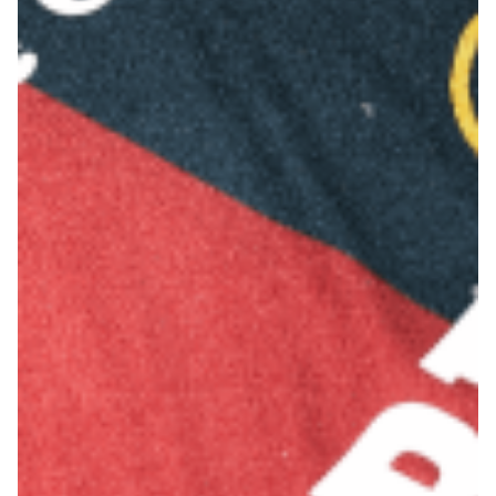
Summer Sale
Mare
Accessori
Party
Outlet
Helan x Genoa
Isolani x Genoa
Gift Card Online Store