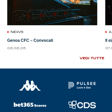
NEWS
A
Genoa CFC – Convocati
Il 
08.08.26
07
VEDI TUTTE