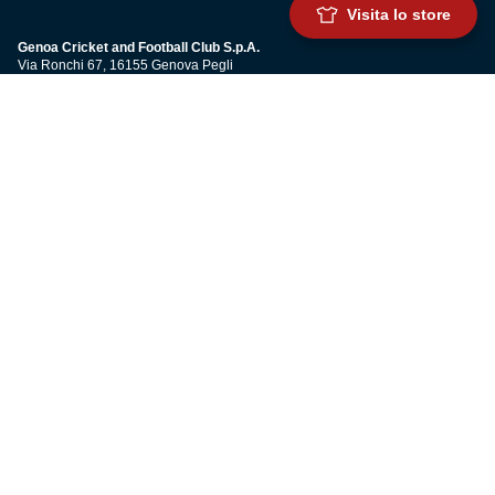
Visita lo store
Genoa Cricket and Football Club S.p.A.
Via Ronchi 67, 16155 Genova Pegli
Iscritto al Registro Stampa del Tribunale di Genova n. 3054 in data 7
maggio 2025
C.F. 80033270101
P.IVA 00973790108
CONTATTI
BIGLIETTERIA
Biglietteria
Abbonamenti
Accrediti
Experience
Hospitality