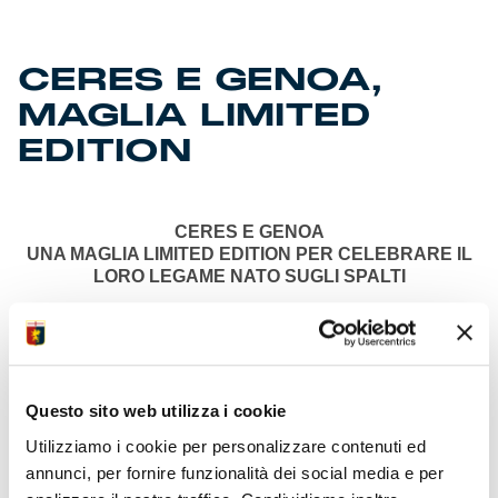
CERES E GENOA,
MAGLIA LIMITED
EDITION
CERES E GENOA
UNA MAGLIA LIMITED EDITION PER CELEBRARE IL
LORO LEGAME NATO SUGLI SPALTI
Disponibile da oggi la maglia con cui il brand rende
omaggio alla sua storica relazione con i tifosi rossoblù
e che sarà indossata in campo il 21 settembre
Milano, 20 settembre 2024
– Sugli spalti del Ferraris di
Questo sito web utilizza i cookie
Genova Ceres è da sempre una presenza fissa: la tifoseria
rossoblù l’ha eletta birra ufficiosa della squadra ed esposto
Utilizziamo i cookie per personalizzare contenuti ed
il logo del brand anche su striscioni e bandiere. Da oggi, il
annunci, per fornire funzionalità dei social media e per
sodalizio arriva anche in campo:
Ceres annuncia la