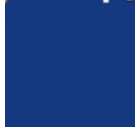
Summer Sale
Mare
Accessori
Party
Outlet
Helan x Genoa
Isolani x Genoa
Gift Card Online Store