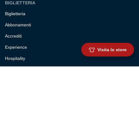
BIGLIETTERIA
Biglietteria
Abbonamenti
Accrediti
Experience
Visita lo store
Hospitality
SQUADRE
Prima squadra maschile
Prima squadra femminile
Settore giovanile
Genoa for special
Genoa Academy