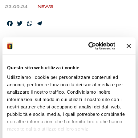
23.09.24
NEWS
Facebook
Twitter
WhatsApp
Telegram
ARBITRA LA PENNA,
UFFICIALI VIDEO
PATERNA E MARINI
Questo sito web utilizza i cookie
Utilizziamo i cookie per personalizzare contenuti ed
annunci, per fornire funzionalità dei social media e per
La C.A.N. ha diramato le designazioni per la partita dei
analizzare il nostro traffico. Condividiamo inoltre
sedicesimi di Coppa Italia Frecciarossa. Il quadro degli
informazioni sul modo in cui utilizzi il nostro sito con i
ufficiali assegnati per Genoa-Sampdoria, in programma
nostri partner che si occupano di analisi dei dati web,
allo stadio Ferraris mercoledì alle ore 21, è completato
pubblicità e social media, i quali potrebbero combinarle
dagli assistenti Perrotti e Bahri, quarto ufficiale Feliciani.
con altre informazioni che hai fornito loro o che hanno
raccolto dal tuo utilizzo dei loro servizi.