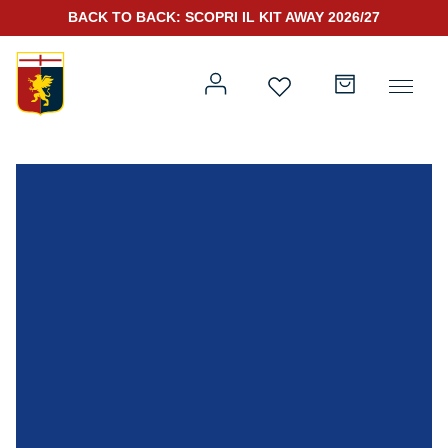
BACK TO BACK: SCOPRI IL KIT AWAY 2026/27
Prima squadra
Kit Gara 2026/27
Training
Prima squadra
Rappresentanza
Kit Gara 25/26
Genoa for Special