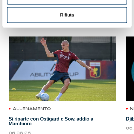
Rifiuta
VEDI ANCHE
ALLENAMENTO
N
Si riparte con Ostigard e Sow, addio a
Dji
Marchioro
06
06.08.26