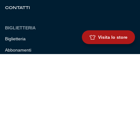
CONTATTI
BIGLIETTERIA
Visita lo store
Biglietteria
Abbonamenti
Accrediti
Experience
Hospitality
SQUADRE
Prima squadra maschile
Prima squadra femminile