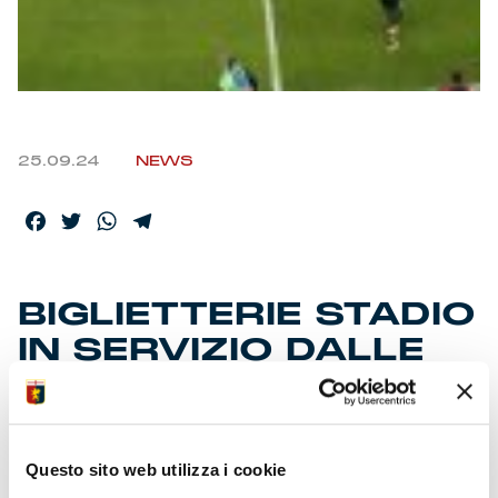
25.09.24
NEWS
Facebook
Twitter
WhatsApp
Telegram
BIGLIETTERIE STADIO
IN SERVIZIO DALLE
ORE 16
In vendita ai botteghini di via Monnet le giacenze. Non
Questo sito web utilizza i cookie
occorrono tessere del tifoso. La squadra ha ultimato la