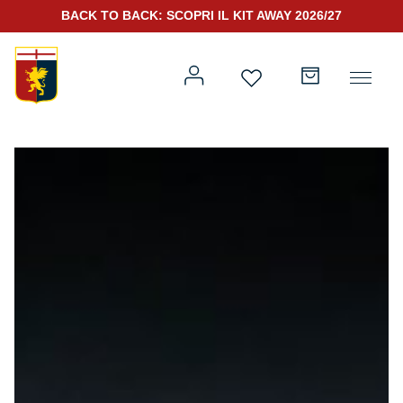
BACK TO BACK: SCOPRI IL KIT AWAY 2026/27
Prima squadra
Kit Gara 2026/27
Training
Prima squadra
Rappresentanza
Kit Gara 25/26
Genoa for Special