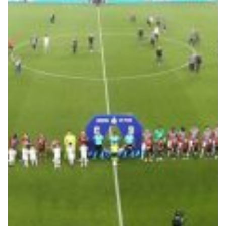
Summer Sale
Mare
Accessori
Party
Outlet
Helan x Genoa
Isolani x Genoa
Gift Card Online Store