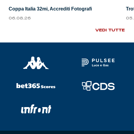
Coppa Italia 32mi, Accrediti Fotografi
Tro
06.08.26
05
VEDI TUTTE