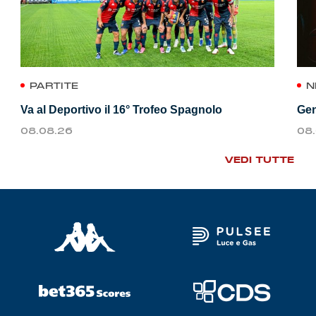
PARTITE
N
Va al Deportivo il 16° Trofeo Spagnolo
Gen
08.08.26
08
VEDI TUTTE