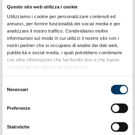
quattro giornate che per i giovani di Sbravati dopo le prime
Questo sito web utilizza i cookie
sei. E’ partita bene la stagione della squadra femminile e
Utilizziamo i cookie per personalizzare contenuti ed
della leva maggiore del settore giovanile maschile. In
annunci, per fornire funzionalità dei social media e per
arrivo domenica due match casalinghi entrambi alle 15. La
capolista Bologna Women ad Arenzano, il Sassuolo U20
analizzare il nostro traffico. Condividiamo inoltre
allo Sciorba Stadium B&P. Una settimana piena di
informazioni sul modo in cui utilizzi il nostro sito con i
allenamenti in vista degli impegni.
nostri partner che si occupano di analisi dei dati web,
pubblicità e social media, i quali potrebbero combinarle
con altre informazioni che hai fornito loro o che hanno
raccolto dal tuo utilizzo dei loro servizi.
Selezione
Necessari
del
consenso
Sull’onda
– Il vento soffia alle spalle gonfiando le vele. Il
fine settimana ha portato un successo al Genoa Women, in
Preferenze
trasferta con il Lumezzane (2-4) con le reti di Acuti,
autogol, Ferrara e Campora. E il pareggio della Primavera,
avanti con i gol di Ghirardello e Dorgu, raggiunta quasi allo
Statistiche
scadere in casa della Lazio (2-2). E’ la terza vittoria in
quattro partite per le Women (16 fatti, 4 subiti), attese dalla