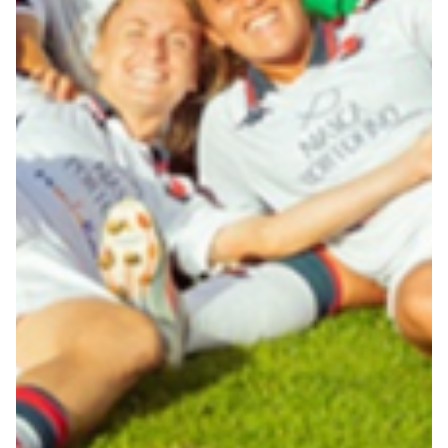
Summer Sale
Mare
Accessori
Party
Outlet
Helan x Genoa
Isolani x Genoa
Gift Card Online Store