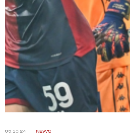
Summer Sale
Mare
Accessori
Party
Outlet
Helan x Genoa
Isolani x Genoa
Gift Card Online Store
05.10.24
NEWS