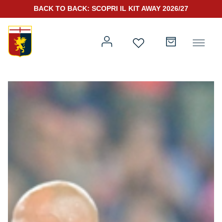
BACK TO BACK: SCOPRI IL KIT AWAY 2026/27
Prima squadra
Kit Gara 2026/27
Training
Prima squadra
Rappresentanza
Kit Gara 25/26
Genoa for Special