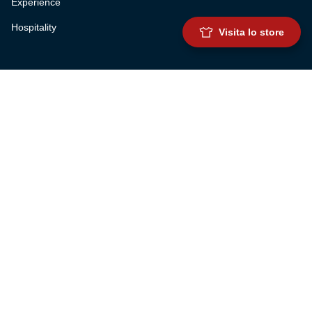
Experience
Hospitality
Visita lo store
SQUADRE
Prima squadra maschile
Prima squadra femminile
Settore giovanile
Genoa for special
Genoa Academy
Summer Camp
CLUB