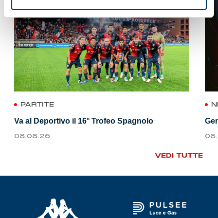
PARTITE
N
Va al Deportivo il 16° Trofeo Spagnolo
Gen
08.08.26
08
VEDI TUTTE