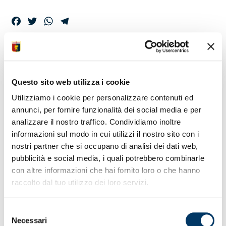
Facebook
Twitter
WhatsApp
Telegram
I GIOCATORI A
DISPOSIZIONE DELLO
Questo sito web utilizza i cookie
STAFF
Utilizziamo i cookie per personalizzare contenuti ed
annunci, per fornire funzionalità dei social media e per
analizzare il nostro traffico. Condividiamo inoltre
Venticinque gli elementi selezionati per la partita con
informazioni sul modo in cui utilizzi il nostro sito con i
l’Atalanta al Gewiss Stadium.
nostri partner che si occupano di analisi dei dati web,
pubblicità e social media, i quali potrebbero combinarle
con altre informazioni che hai fornito loro o che hanno
raccolto dal tuo utilizzo dei loro servizi.
Selezione
Necessari
del