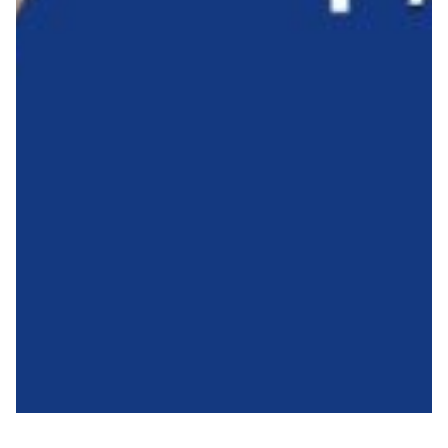
Summer Sale
Mare
Accessori
Party
Outlet
Helan x Genoa
Isolani x Genoa
Gift Card Online Store