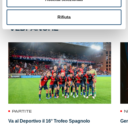
Rifiuta
VEDI ANCHE
PARTITE
N
Va al Deportivo il 16° Trofeo Spagnolo
Gen