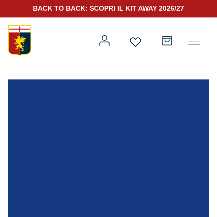
BACK TO BACK: SCOPRI IL KIT AWAY 2026/27
Prima squadra
Kit Gara 2026/27
Training
Prima squadra
Rappresentanza
Kit Gara 25/26
Genoa for Special