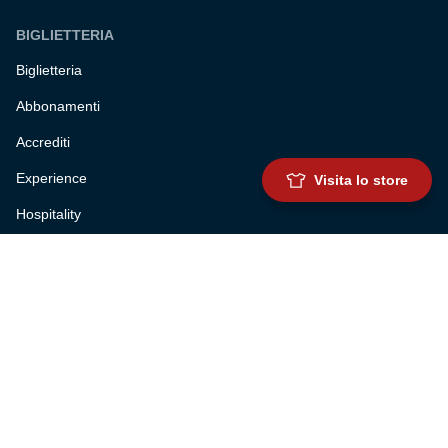
BIGLIETTERIA
Biglietteria
Abbonamenti
Accrediti
Experience
Visita lo store
Hospitality
SQUADRE
Prima squadra maschile
Prima squadra femminile
Settore giovanile
Genoa for special