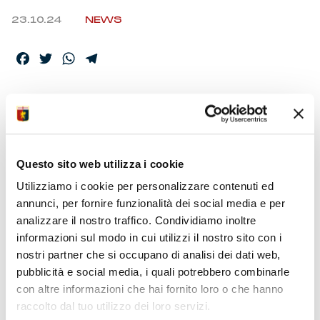
23.10.24
NEWS
Facebook
Twitter
WhatsApp
Telegram
ARBITRA PICCININI,
IN SALA VAR SERRA
E ABISSO
Questo sito web utilizza i cookie
Utilizziamo i cookie per personalizzare contenuti ed
annunci, per fornire funzionalità dei social media e per
La Commissione Arbitri Nazionale ha diramato le
analizzare il nostro traffico. Condividiamo inoltre
designazioni per la nona partita di campionato. Il quadro
informazioni sul modo in cui utilizzi il nostro sito con i
degli ufficiali assegnati per Lazio-Genoa, in programma
nostri partner che si occupano di analisi dei dati web,
domenica allo stadio Olimpico (ore 15), è completato dagli
pubblicità e social media, i quali potrebbero combinarle
assistenti Perrotti e Ceccon, il quarto ufficiale è Aureliano.
con altre informazioni che hai fornito loro o che hanno
raccolto dal tuo utilizzo dei loro servizi.