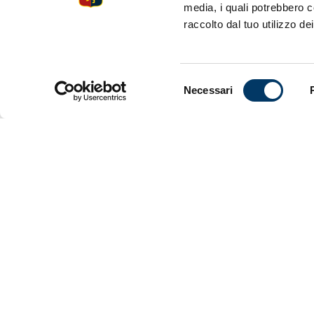
media, i quali potrebbero c
Suzuki. Qua
raccolto dal tuo utilizzo dei
di ‘Pina’ e
dopo l’inte
capitano. R
Super Mario
Selezione
Necessari
del
consenso
Più Genoa
specifico i
nella terra
zero nello 
boccata di 
Lucidi nell
disposizion