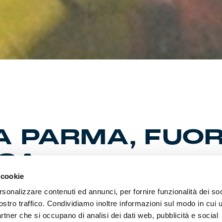
A PARMA, FUOR
SA
 cookie
rsonalizzare contenuti ed annunci, per fornire funzionalità dei soc
 e vittoria meritata al “Tardini”. Termina con il punteggio di 0-1.
ostro traffico. Condividiamo inoltre informazioni sul modo in cui ut
dal girone unico. Nostre le migliori opportunità. Decide una riba
partner che si occupano di analisi dei dati web, pubblicità e social
 Pinamonti nella ripresa dopo un diagonale secco di Ekhator re