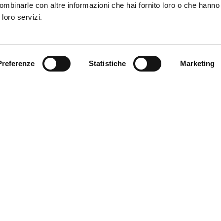
ombinarle con altre informazioni che hai fornito loro o che hanno
rto centro del 19 player of the match. Pungenti nel pt con una 
 loro servizi.
 il mancino di Frendrup sventato dal portiere. Saetta del bomber 
rvallo, Delprato salva poi a porta sguarnita su Badelj. Partita so
itorno in Serie A Enilive per Balotelli nella battute conclusive. 
 al “Ferraris” con il Como per il primo abbraccio dal campo con
Preferenze
Statistiche
Marketing
, che Parma
– Dalla grattugia dei 90 più recuperi filtrano tre pu
ncommensurabile, la seconda vittoria in trasferta, la longa manus 
 che è stata sua e numeri che non ammettono contraddittorio. Sette
specchio della porta, 30 a 13 i cross catapultati nei sedici metri.
ossigeno purissimo e la testa fuori dalle sabbie mobili. Autoritari 
’applicazione delle direttive provate fino alla noia nel poco temp
e. Tra le nebbie padane spuntano le nostre maglie e un succes