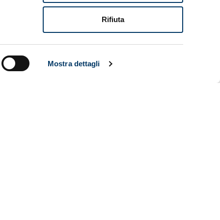
capocciata
sul palo
Rifiuta
ntuosa del
Giovedì
 i genoani.
Mostra dettagli
nti dal peso
di ‘Gila’
 tiri a
 Una
e ordinati.
o a
so che fa