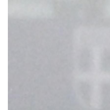
Summer Sale
Mare
Accessori
Party
Outlet
Helan x Genoa
Isolani x Genoa
Gift Card Online Store