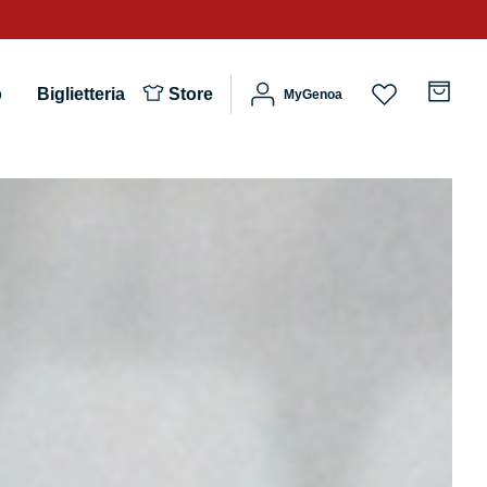
b
Biglietteria
Store
MyGenoa