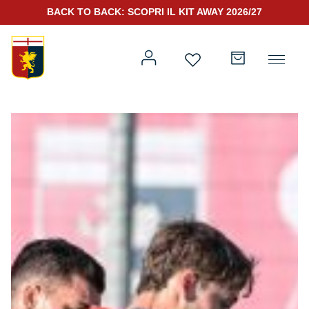
BACK TO BACK: SCOPRI IL KIT AWAY 2026/27
Prima squadra
Kit Gara 2026/27
Training
Prima squadra
Rappresentanza
Kit Gara 25/26
Genoa for Special