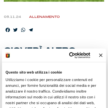
05.11.24
ALLENAMENTO
Facebook
Twitter
WhatsApp
Telegram
GIOVEDÌ ALTRO
SCONTRO-DIRETTO
CON IL COMO
Questo sito web utilizza i cookie
Utilizziamo i cookie per personalizzare contenuti ed
Già in clima partita per battere sul ferro e preparare il
annunci, per fornire funzionalità dei social media e per
duello coi lariani di Fabregas (20:45). In 30mila a Marassi
analizzare il nostro traffico. Condividiamo inoltre
per sostenere la squadra. 500 supporter ospiti in arrivo dal
informazioni sul modo in cui utilizzi il nostro sito con i
lago. Si avvicina l’esordio di Super Mario nel ‘Tempio’
rossoblù. In tribuna stampa rappresentanti media da
nostri partner che si occupano di analisi dei dati web,
Inghilterra e Svizzera. Sessione solo rigenerante per una