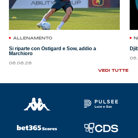
ALLENAMENTO
N
Si riparte con Ostigard e Sow, addio a
Dji
Marchioro
06
06.08.26
VEDI TUTTE