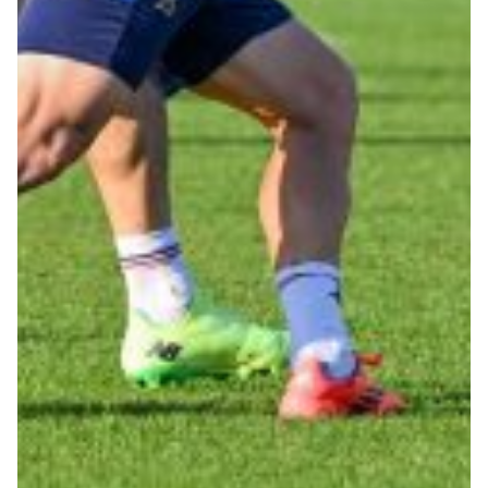
Summer Sale
Mare
Accessori
Party
Outlet
Helan x Genoa
Isolani x Genoa
Gift Card Online Store