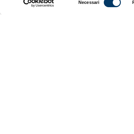
Necessari
del
consenso
Ufficiali di
Antonio 
coadiuvato,
rappresentan
è stato conf
video uffici
Teramo, ins