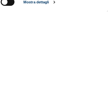
Mostra dettagli
l’arbitro
arà
 in
to ufficiale
nzioni di
ione di