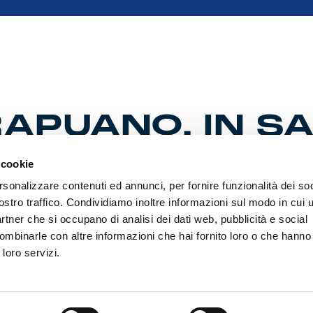
APUANO, IN S
 GARIGLIO
 cookie
rsonalizzare contenuti ed annunci, per fornire funzionalità dei soc
ostro traffico. Condividiamo inoltre informazioni sul modo in cui ut
ione Arbitri Nazionale ha diramato le designazioni per la 12ma
partner che si occupano di analisi dei dati web, pubblicità e social
to. Il quadro degli ufficiali per il match del Genoa con il Como, 
ombinarle con altre informazioni che hai fornito loro o che hanno
iovedì al “Ferraris” (ore 20:45), è completato dagli assistenti 
 loro servizi.
il quarto ufficiale è Massimi.