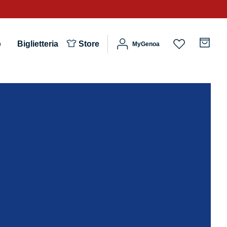
b
Biglietteria
Store
MyGenoa