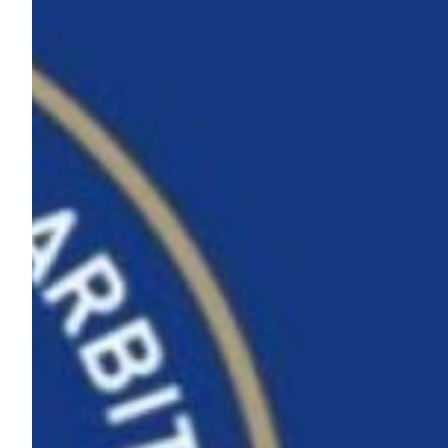
Summer Sale
Mare
Accessori
Party
Outlet
Helan x Genoa
Isolani x Genoa
Gift Card Online Store