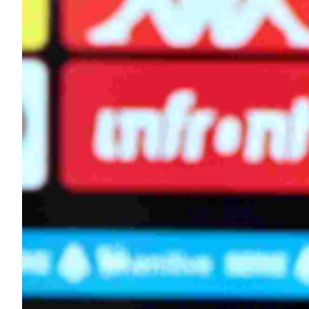
Summer Sale
Mare
Accessori
Party
Outlet
Helan x Genoa
Isolani x Genoa
Gift Card Online Store