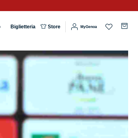
b
Biglietteria
Store
MyGenoa