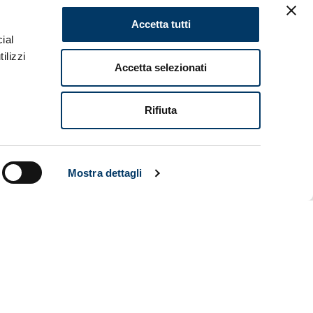
STER
Accetta tutti
ial
ilizzi
Accetta selezionati
rtita con il
Rifiuta
Mostra dettagli