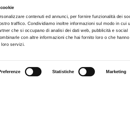
NFERENZE – MI
 cookie
O
rsonalizzare contenuti ed annunci, per fornire funzionalità dei soc
ostro traffico. Condividiamo inoltre informazioni sul modo in cui ut
partner che si occupano di analisi dei dati web, pubblicità e social
ombinarle con altre informazioni che hai fornito loro o che hanno
zioni del tecnico dalla sala stampa di Villa Rostan prima della pa
 loro servizi.
Preferenze
Statistiche
Marketing