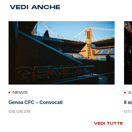
VEDI ANCHE
NEWS
A
Genoa CFC – Convocati
Il 
08.08.26
07
VEDI TUTTE