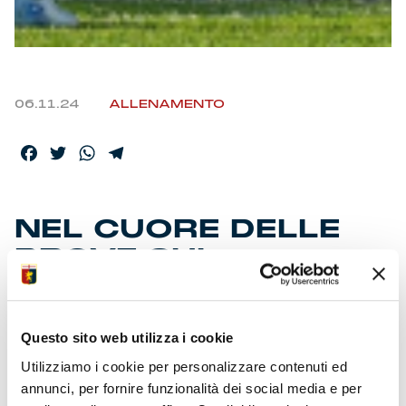
06.11.24
ALLENAMENTO
Facebook
Twitter
WhatsApp
Telegram
NEL CUORE DELLE
PROVE SUL
TERRENO
Questo sito web utilizza i cookie
Vigilia di esercitazioni al ‘Gianluca Signorini’ nel giorno
Utilizziamo i cookie per personalizzare contenuti ed
del 22° anniversario della scomparsa dell’indimenticabile
annunci, per fornire funzionalità dei social media e per
capitano. Designati gli ufficiali di gara per il match di