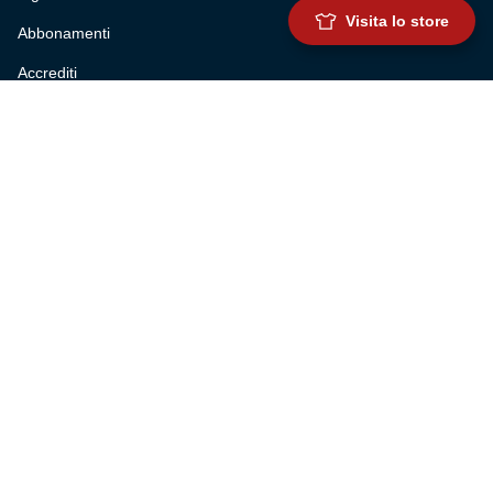
Visita lo store
Abbonamenti
Accrediti
Experience
Hospitality
SQUADRE
Prima squadra maschile
Prima squadra femminile
Settore giovanile
Genoa for special
Genoa Academy
Summer Camp