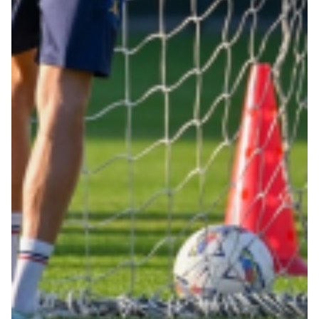
Summer Sale
Mare
Accessori
Party
Outlet
Helan x Genoa
Isolani x Genoa
Gift Card Online Store