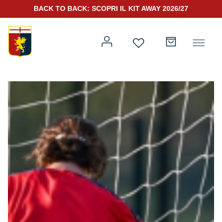
BACK TO BACK: SCOPRI IL KIT AWAY 2026/27
Prima squadra
Kit Gara 2026/27
Training
Prima squadra
Rappresentanza
Kit Gara 25/26
Genoa for Special