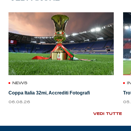
NEWS
I
Coppa Italia 32mi, Accrediti Fotografi
Tro
06.08.26
05
VEDI TUTTE