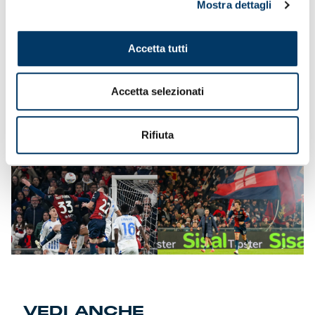
Mostra dettagli
strada, affondando i colpi e trovando la direzione. Il
fendente dai venti metri di Da Cunha è un siluro. Partita in
salita. Veniamo fuori alla distanza creando prima
Accetta tutti
dell’intervallo i presupposti per il pareggio. Prima con un
tocco ravvicinato di Ekhator, dopo una respinta di Leali su
Fadera e poi con un’incornata di Pinamonti deviata sul
fondo. I lariani sprecano palle-gol nella ripresa. Gol
Accetta selezionati
mancati, gol subito. E’ la legge del calcio. Miretti dalla
bandierina, Pinamonti timbra l’assist e Vogliacco firma la
seconda rete, in mischia, a tu per tu con Reina. Tutto bene
Rifiuta
quel che finisce bene.
VEDI ANCHE