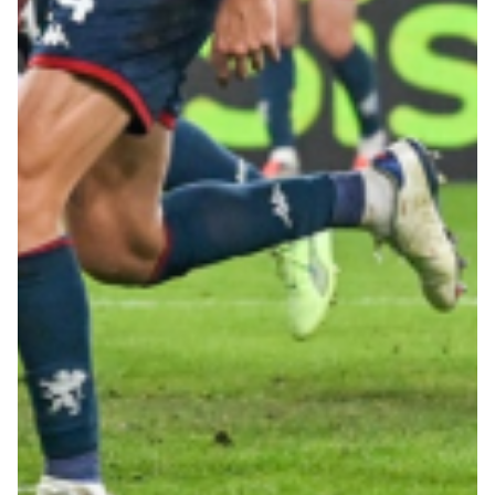
Summer Sale
Mare
Accessori
Party
Outlet
Helan x Genoa
Isolani x Genoa
Gift Card Online Store