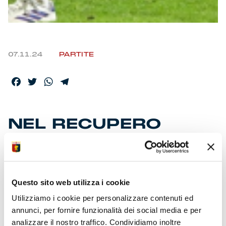
07.11.24
PARTITE
Facebook
Twitter
WhatsApp
Telegram
NEL RECUPERO
SBUCA VOGLIACCO
È 1-1
Questo sito web utilizza i cookie
Acciuffiamo il pareggio in uno degli ultimi assalti dopo una
Utilizziamo i cookie per personalizzare contenuti ed
partita di sofferenza. Muoviamo la classifica e diamo
annunci, per fornire funzionalità dei social media e per
continuità alla vittoria con il Parma. Gli ospiti impongono il
analizzare il nostro traffico. Condividiamo inoltre
fraseggio e passano nel primo tempo con una rasoiata di