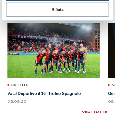
VEDI ANCHE
Rifiuta
PARTITE
N
Va al Deportivo il 16° Trofeo Spagnolo
Gen
08.08.26
08
VEDI TUTTE