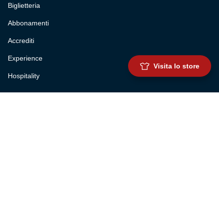
Biglietteria
Abbonamenti
Accrediti
Experience
Visita lo store
Hospitality
SQUADRE
Prima squadra maschile
Prima squadra femminile
Settore giovanile
Genoa for special
Genoa Academy