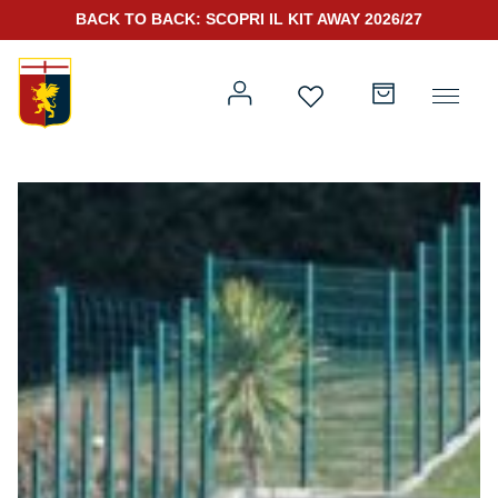
BACK TO BACK: SCOPRI IL KIT AWAY 2026/27
Prima squadra
Kit Gara 2026/27
Training
Prima squadra
Rappresentanza
Kit Gara 25/26
Genoa for Special