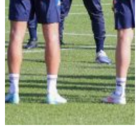
Summer Sale
Mare
Accessori
Party
Outlet
Helan x Genoa
Isolani x Genoa
Gift Card Online Store