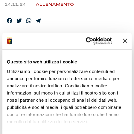
14.11.24
ALLENAMENTO
Facebook
Twitter
WhatsApp
Telegram
TRAINING AL CAMPO
E NATIONS LEAGUE
Questo sito web utilizza i cookie
Utilizziamo i cookie per personalizzare contenuti ed
Altra sessione tosta al ‘Signorini’ tra campo, palestra e
annunci, per fornire funzionalità dei social media e per
club-house. Fari puntati anche sui primi accenni di rientro
analizzare il nostro traffico. Condividiamo inoltre
graduale e l’approssimarsi del ritorno all’attività con il
informazioni sul modo in cui utilizzi il nostro sito con i
pallone per alcuni. La serie di partite dei nazionali va
nostri partner che si occupano di analisi dei dati web,
avanti oggi con Thorsby, venerdì con Frendrup e Miretti. Al
centro sportivo giovani dell’U20, anche il Primavera 1 è
pubblicità e social media, i quali potrebbero combinarle
fermo per la sosta, per allestire partitelle in famiglia. In
con altre informazioni che hai fornito loro o che hanno
partenza la prevendita di Genoa-Cagliari. Il match al
raccolto dal tuo utilizzo dei loro servizi.
“Ferraris” domenica 24 alle ore 12:30. Il Genoa Women
atteso domenica dalla trasferta con la Res Women per