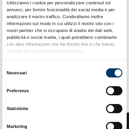
GENOA CFC –
Utilizziamo i cookie per personalizzare contenuti ed
annunci, per fornire funzionalità dei social media e per
COMUNICATO
analizzare il nostro traffico. Condividiamo inoltre
STAMPA
informazioni sul modo in cui utilizzi il nostro sito con i
nostri partner che si occupano di analisi dei dati web,
pubblicità e social media, i quali potrebbero combinarle
Il Genoa CFC comunica che Alberto Gilardino è stato
con altre informazioni che hai fornito loro o che hanno
sollevato dall’incarico.
raccolto dal tuo utilizzo dei loro servizi.
La società ringrazia mister Gilardino per i traguardi
Selezione
raggiunti insieme nel corso degli anni e gli augura il
Necessari
meglio per la propria carriera.
del
consenso
Preferenze
VEDI ANCHE
Statistiche
Marketing