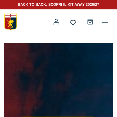
BACK TO BACK: SCOPRI IL KIT AWAY 2026/27
Prima squadra
Kit Gara 2026/27
Training
Prima squadra
Rappresentanza
Kit Gara 25/26
Genoa for Special