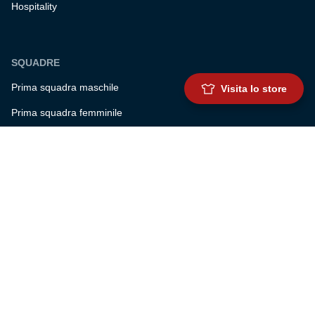
Hospitality
SQUADRE
Prima squadra maschile
Visita lo store
Prima squadra femminile
Settore giovanile
Genoa for special
Genoa Academy
Summer Camp
CLUB
Governance