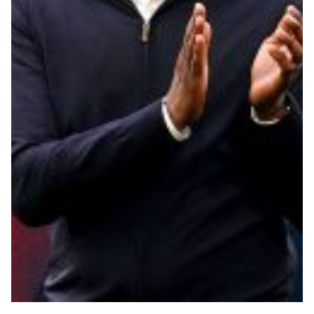
Summer Sale
Mare
Accessori
Party
Outlet
Helan x Genoa
Isolani x Genoa
Gift Card Online Store