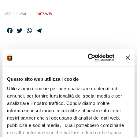
20.11.24
NEWS
Facebook
Twitter
WhatsApp
Telegram
COMUNICATO
STAMPA – VIEIRA
NUOVO TECNICO
Questo sito web utilizza i cookie
Utilizziamo i cookie per personalizzare contenuti ed
annunci, per fornire funzionalità dei social media e per
Il Genoa CFC comunica di aver affidato la conduzione
analizzare il nostro traffico. Condividiamo inoltre
tecnica della prima squadra a Patrick Vieira.
informazioni sul modo in cui utilizzi il nostro sito con i
Il nuovo mister dirigerà nel pomeriggio il primo
nostri partner che si occupano di analisi dei dati web,
allenamento dopo la formalizzazione del contratto nella
pubblicità e social media, i quali potrebbero combinarle
sede di Villa Rostan.
con altre informazioni che hai fornito loro o che hanno