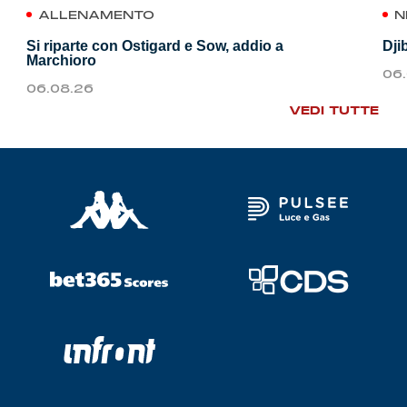
ALLENAMENTO
N
Si riparte con Ostigard e Sow, addio a
Dji
Marchioro
06
06.08.26
VEDI TUTTE