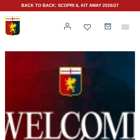
BACK TO BACK: SCOPRI IL KIT AWAY 2026/27
Prima squadra
Kit Gara 2026/27
Training
Prima squadra
Rappresentanza
Kit Gara 25/26
Genoa for Special