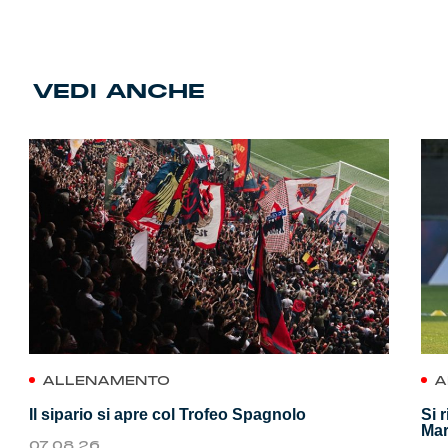
VEDI ANCHE
ALLENAMENTO
A
Il sipario si apre col Trofeo Spagnolo
Si 
Mar
07.08.26