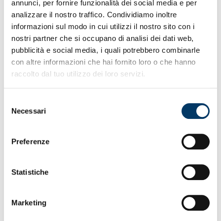
annunci, per fornire funzionalità dei social media e per
il Genoa. Nuove energie dal recupero degli infortunati e
analizzare il nostro traffico. Condividiamo inoltre
dall’acquisto di fiducia e consapevolezza. Il campionato è
informazioni sul modo in cui utilizzi il nostro sito con i
lungo”.
nostri partner che si occupano di analisi dei dati web,
pubblicità e social media, i quali potrebbero combinarle
con altre informazioni che hai fornito loro o che hanno
raccolto dal tuo utilizzo dei loro servizi.
Selezione
Necessari
del
consenso
Preferenze
Scocca l’ora dell’esordio
– Tutto scorre: come il tempo
nella clessidra. Poche ore e Patrick Vieira, alla 202ma
Statistiche
panchina nei 5 maggiori campionati europei, vivrà da
protagonista, da allenatore del Genoa, l’atmosfera del
debutto, il benvenuto dei genoani e la carica di una
Marketing
tifoseria così. Dopo la rifinitura di sabato, il trainer ha tirato
le somme del bilancio settimanale, concentrato in quattro