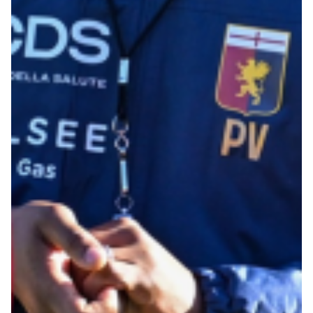
Summer Sale
Mare
Accessori
Party
Outlet
Helan x Genoa
Isolani x Genoa
Gift Card Online Store