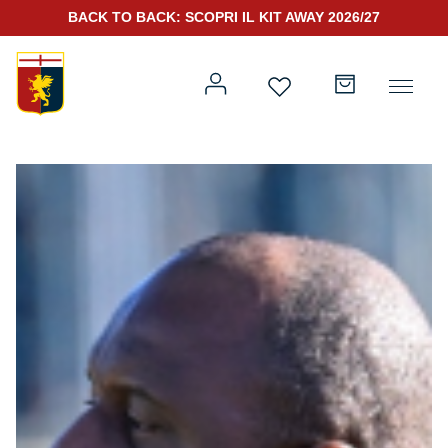
BACK TO BACK: SCOPRI IL KIT AWAY 2026/27
Prima squadra
Kit Gara 2026/27
Training
Prima squadra
Rappresentanza
Kit Gara 25/26
Genoa for Special