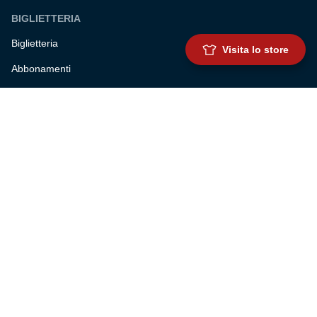
BIGLIETTERIA
Biglietteria
Visita lo store
Abbonamenti
Accrediti
Experience
Hospitality
SQUADRE
Prima squadra maschile
Prima squadra femminile
Settore giovanile
Genoa for special