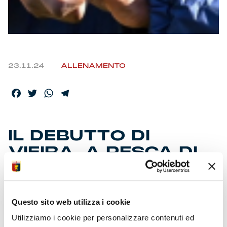
23.11.24
ALLENAMENTO
Facebook
Twitter
WhatsApp
Telegram
IL DEBUTTO DI
VIEIRA, A PESCA DI
EMOZIONI
Questo sito web utilizza i cookie
“Non vedo l’ora di arrivare allo stadio con la squadra. Ci
sono qualità nel gruppo e ho visto disponibilità negli
Utilizziamo i cookie per personalizzare contenuti ed
allenamenti. Il pubblico è un punto forte di una realtà come