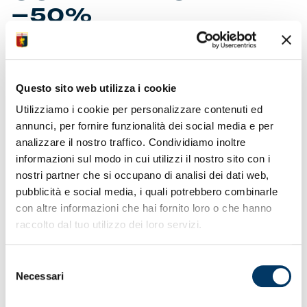
-50%
Da oggi disponibile il terzo slot del Red and Blue Friday.
L’offerta comprende sconti fino al 50% su maglie gara e
Questo sito web utilizza i cookie
collezioni ’23/24 negli store e sull’
e-commerce
. La maglia
third ’24/25 presentata da Balotelli è scontata invece del
Utilizziamo i cookie per personalizzare contenuti ed
20%. Per gli iscritti a MyGenoa bandiere con il -20%.
annunci, per fornire funzionalità dei social media e per
Rimangono in vigore, solo ed esclusivamente fino al 2
analizzare il nostro traffico. Condividiamo inoltre
dicembre, le scontistiche anche per articoli e prodotti dei
informazioni sul modo in cui utilizzi il nostro sito con i
due slot antecedenti. Il Red and Blue Friday sta
riscuotendo consenso e numeri in termini di vendite. Il
nostri partner che si occupano di analisi dei dati web,
risparmio è garantito nella volata che porta ai regali di
pubblicità e social media, i quali potrebbero combinarle
Natale.
con altre informazioni che hai fornito loro o che hanno
raccolto dal tuo utilizzo dei loro servizi.
TERZO SLOT: OUTLET DAL -50% AL -20%
Maglie e collezioni ‘23/24 Essential, Street, 130, Sebago,
Training, Rappresentanza, Costumi e Cappellini
Selezione
Maglia third (nera) ’24/25 in offerta, 20% di sconto su tutte
Necessari
del
le varianti
consenso
Bandiere -20% riservate a iscritti MyGenoa previa