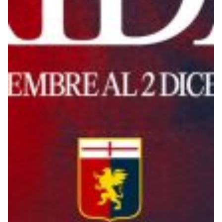
Summer Sale
Mare
Accessori
Party
Outlet
Helan x Genoa
Isolani x Genoa
Gift Card Online Store