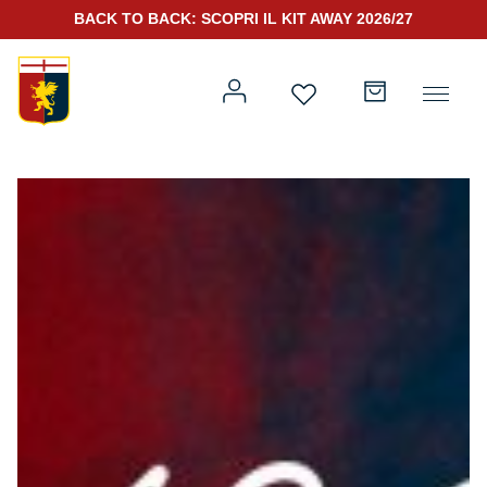
BACK TO BACK: SCOPRI IL KIT AWAY 2026/27
Prima squadra
Kit Gara 2026/27
Training
Prima squadra
Rappresentanza
Kit Gara 25/26
Genoa for Special