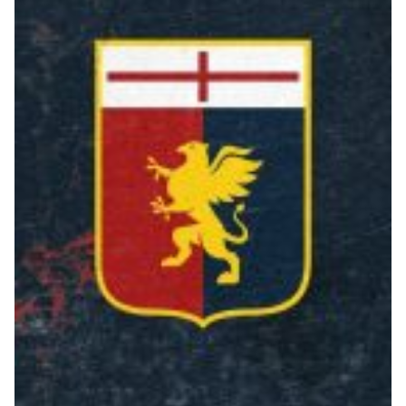
Genoa Academy
Tacchettee Collection
Urban Collection
Throwback Duemila
Sebago x Genoa
Robe di Kappa x Genoa
Red&Blue Voices
Kids