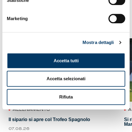
Statistiche
Marketing
VEDI ANCHE
Mostra dettagli
Accetta tutti
Accetta selezionati
Rifiuta
ALLENAMENTO
A
Il sipario si apre col Trofeo Spagnolo
Si 
Mar
07.08.26