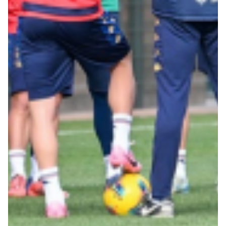
Summer Sale
Mare
Accessori
Party
Outlet
Helan x Genoa
Isolani x Genoa
Gift Card Online Store