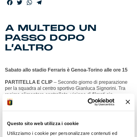
Facebook
Twitter
WhatsApp
Telegram
A MULTEDO UN
PASSO DOPO
L’ALTRO
Sabato allo stadio Ferraris è Genoa-Torino alle ore 15
PARTITELLA E CLIP
– Secondo giorno di preparazione
per la squadra al centro sportivo Gianluca Signorini. Tra
regime alimentare controllato, visione di filmati sia
collettiva che individuale, controlli sulle condizioni
generali, percorsi atletici in palestra e addestramenti
tecnici sul campo, comprensivi di una partitella a campo
ridotto per far girare le gambe, Patrick Vieira ha puntato la
Questo sito web utilizza i cookie
prua verso la sfida con il Toro. Mercoledì l’agenda propone
un altro allenamento mattutino con il pranzo in club-house
Utilizziamo i cookie per personalizzare contenuti ed