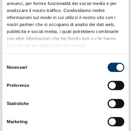
a chiudere il cerchio.
annunci, per fornire funzionalità dei social media e per
analizzare il nostro traffico. Condividiamo inoltre
informazioni sul modo in cui utilizzi il nostro sito con i
nostri partner che si occupano di analisi dei dati web,
pubblicità e social media, i quali potrebbero combinarle
con altre informazioni che hai fornito loro o che hanno
raccolto dal tuo utilizzo dei loro servizi.
Selezione
Necessari
del
consenso
ARRIVEDERCI BLACK-FRIDAY
– Ultimi scatti per gli
Preferenze
acquisti, le opportunità, gli sconti garantiti dal Red and
Blue Friday. Dalla mezzanotte si chiude sul canale
e-
commerce
, con i ringraziamenti del club ai supporter e
Statistiche
simpatizzanti che hanno risposto presenti. Nel segmento
retail saranno Pinamonti, Vogliacco ed Ekhator a salutare,
allo store del Porto Antico, l’edizione 2024 che verrà
Marketing
ricordata per la raffica di proposte, messe in cantiere dai
settori mktg e commerciale sotto la supervisione della