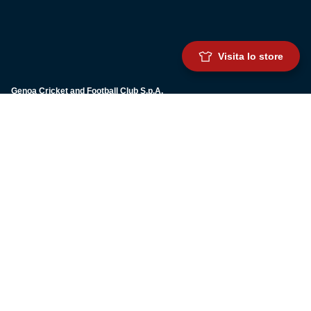
Visita lo store
Genoa Cricket and Football Club S.p.A.
Via Ronchi 67, 16155 Genova Pegli
Iscritto al Registro Stampa del Tribunale di Genova n. 3054 in data 7
maggio 2025
C.F. 80033270101
P.IVA 00973790108
CONTATTI
BIGLIETTERIA
Biglietteria
Abbonamenti
Accrediti