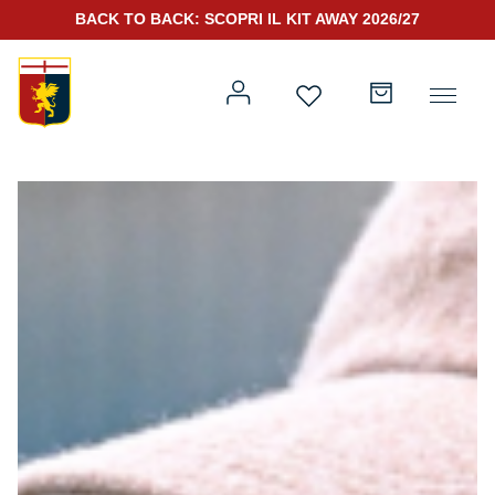
BACK TO BACK: SCOPRI IL KIT AWAY 2026/27
Prima squadra
Kit Gara 2026/27
Training
Prima squadra
Rappresentanza
Kit Gara 25/26
Genoa for Special