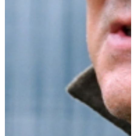
Summer Sale
Mare
Accessori
Party
Outlet
Helan x Genoa
Isolani x Genoa
Gift Card Online Store