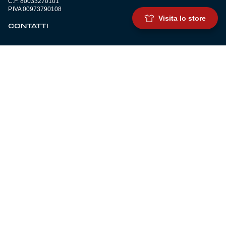
C.F. 80033270101
P.IVA 00973790108
Visita lo store
CONTATTI
BIGLIETTERIA
Biglietteria
Abbonamenti
Accrediti
Experience
Hospitality
SQUADRE
Prima squadra maschile
Prima squadra femminile