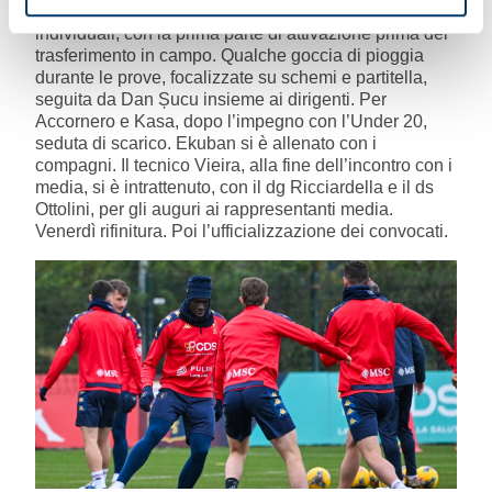
gruppo è stato sottoposto in palestra a percorsi
individuali, con la prima parte di attivazione prima del
trasferimento in campo. Qualche goccia di pioggia
durante le prove, focalizzate su schemi e partitella,
seguita da Dan Șucu insieme ai dirigenti. Per
Accornero e Kasa, dopo l’impegno con l’Under 20,
seduta di scarico. Ekuban si è allenato con i
compagni. Il tecnico Vieira, alla fine dell’incontro con i
media, si è intrattenuto, con il dg Ricciardella e il ds
Ottolini, per gli auguri ai rappresentanti media.
Venerdì rifinitura. Poi l’ufficializzazione dei convocati.