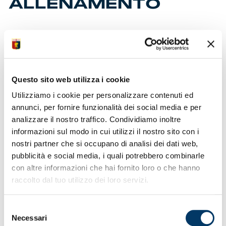
ALLENAMENTO
DAN ȘUCU IL NUOVO PATRON DEL GENOA
Prima parte di giornata a Multedo per l’imprenditore
Riunioni con i dirigenti nella sede del club a Villa
Rostan
Questo sito web utilizza i cookie
Incontri con staff e giocatori a margine della sessione
A bordo campo per seguire la seduta di pre-vigilia
Utilizziamo i cookie per personalizzare contenuti ed
annunci, per fornire funzionalità dei social media e per
analizzare il nostro traffico. Condividiamo inoltre
informazioni sul modo in cui utilizzi il nostro sito con i
nostri partner che si occupano di analisi dei dati web,
pubblicità e social media, i quali potrebbero combinarle
con altre informazioni che hai fornito loro o che hanno
raccolto dal tuo utilizzo dei loro servizi.
Selezione
INGRESSI ANTCIPATI ALLO STADIO FERRARIS
Necessari
del
Il club invita il pubblico a entrare tempestivamente allo