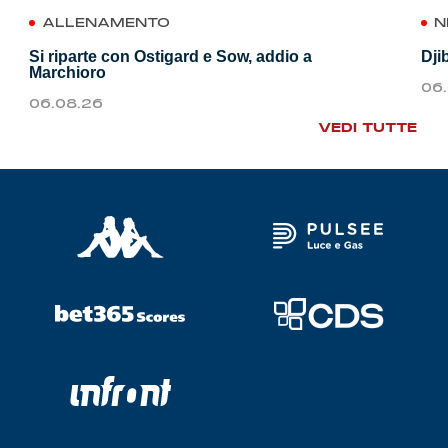
ALLENAMENTO
N
Si riparte con Ostigard e Sow, addio a
Dji
Marchioro
06
06.08.26
VEDI TUTTE