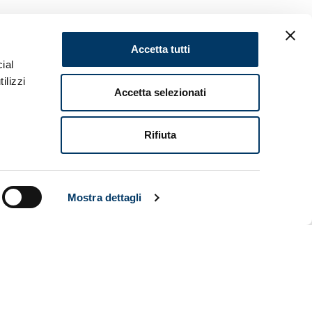
STER
Accetta tutti
ial
ilizzi
Accetta selezionati
onferenza
Rifiuta
Mostra dettagli