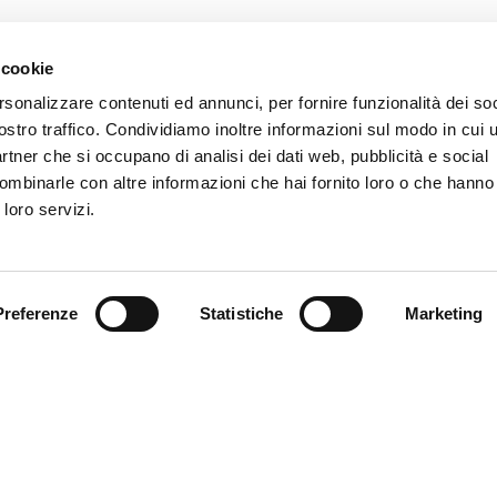
NFERENZE – MI
 cookie
rsonalizzare contenuti ed annunci, per fornire funzionalità dei soc
ostro traffico. Condividiamo inoltre informazioni sul modo in cui ut
partner che si occupano di analisi dei dati web, pubblicità e social
ombinarle con altre informazioni che hai fornito loro o che hanno
rossoblù ha dato il benvenuto all’imprenditore Dan Șucu nella c
 loro servizi.
a pre-vigilia. Il video tratto dalla web-tv Genoa Channel.
Preferenze
Statistiche
Marketing