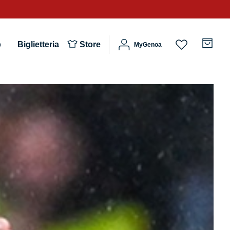
b
Biglietteria
Store
MyGenoa