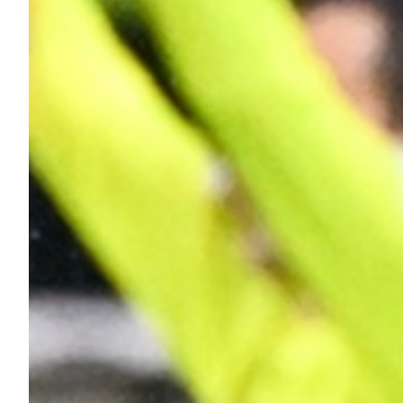
Summer Sale
Mare
Accessori
Party
Outlet
Helan x Genoa
Isolani x Genoa
Gift Card Online Store