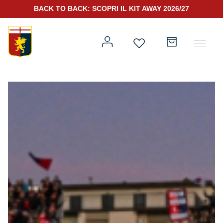
BACK TO BACK: SCOPRI IL KIT AWAY 2026/27
Prima squadra
Kit Gara 2026/27
Training
Prima squadra
Rappresentanza
Kit Gara 25/26
Genoa for Special