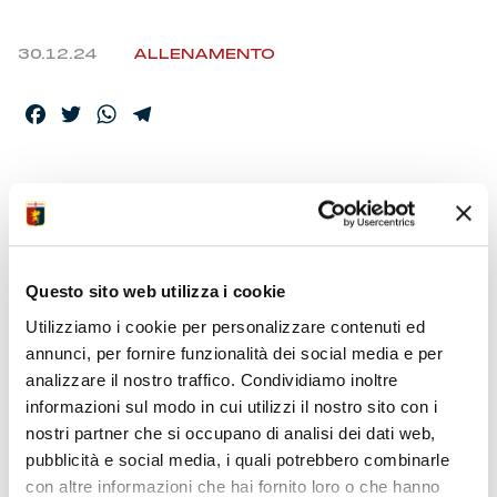
30.12.24
ALLENAMENTO
Facebook
Twitter
WhatsApp
Telegram
MARTEDÌ IL RITORNO
DELLA SQUADRA
Questo sito web utilizza i cookie
Vieira riaccoglie i giocatori per preparare la partita in
Utilizziamo i cookie per personalizzare contenuti ed
casa del Lecce
annunci, per fornire funzionalità dei social media e per
Ripresa anticipata per diversi elementi tra cui il
analizzare il nostro traffico. Condividiamo inoltre
nazionale Malinovskyi
informazioni sul modo in cui utilizzi il nostro sito con i
nostri partner che si occupano di analisi dei dati web,
pubblicità e social media, i quali potrebbero combinarle
con altre informazioni che hai fornito loro o che hanno