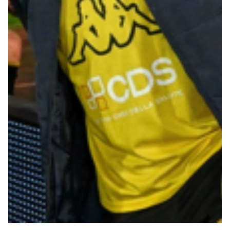
Summer Sale
Mare
Accessori
Party
Outlet
Helan x Genoa
Isolani x Genoa
Gift Card Online Store