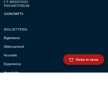
C.F. 80033270101
P.IVA 00973790108
CONTATTI
BIGLIETTERIA
Biglietteria
Abbonamenti
Accrediti
Visita lo store
Experience
Hospitality
SQUADRE
Prima squadra maschile