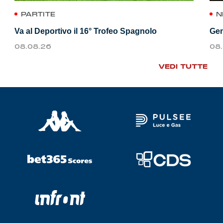
PARTITE
N
Va al Deportivo il 16° Trofeo Spagnolo
Gen
08.08.26
08
VEDI TUTTE