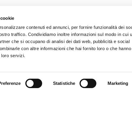
NFERENZE – MI
 cookie
rsonalizzare contenuti ed annunci, per fornire funzionalità dei soc
ostro traffico. Condividiamo inoltre informazioni sul modo in cui ut
partner che si occupano di analisi dei dati web, pubblicità e social
ombinarle con altre informazioni che hai fornito loro o che hanno
za del tecnico rossoblù prima della partita Genoa-Monza. Il vide
 loro servizi.
ciale YouTube.
Preferenze
Statistiche
Marketing