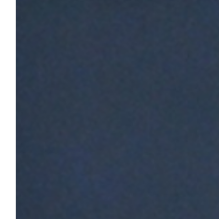
Summer Sale
Mare
Accessori
Party
Outlet
Helan x Genoa
Isolani x Genoa
Gift Card Online Store