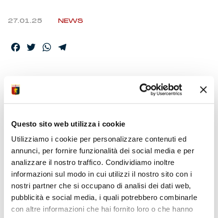
27.01.25
NEWS
Facebook
Twitter
WhatsApp
Telegram
I GIOCATORI A
DISPOSIZIONE DELLO
STAFF
Questo sito web utilizza i cookie
Utilizziamo i cookie per personalizzare contenuti ed
annunci, per fornire funzionalità dei social media e per
Al termine del risveglio neuro-muscolare al ‘Signorini’ è
analizzare il nostro traffico. Condividiamo inoltre
stato diramato l’elenco dei convocati. Il gruppo è composto
informazioni sul modo in cui utilizzi il nostro sito con i
da 24 calciatori. In tribuna il presidente Sucu. E’
consigliato recarsi tempestivamente allo stadio per ridurre i
nostri partner che si occupano di analisi dei dati web,
tempi di attesa ai tornelli.
pubblicità e social media, i quali potrebbero combinarle
con altre informazioni che hai fornito loro o che hanno