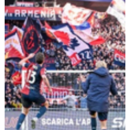
Genoa Academy
Tacchettee Collection
Urban Collection
Throwback Duemila
Sebago x Genoa
Robe di Kappa x Genoa
Red&Blue Voices
Kids