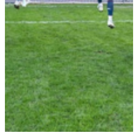
Summer Sale
Mare
Accessori
Party
Outlet
Helan x Genoa
Isolani x Genoa
Gift Card Online Store