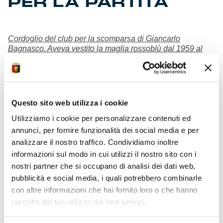
PER LA PARTITA
Cordoglio del club per la scomparsa di Giancarlo
Bagnasco. Aveva vestito la maglia rossoblù dal 1959 al
1965. Lunedì l’ultimo saluto nella chiesa parrocchiale di
Stazzano (Al).
• Rifinitura eseguita al centro sportivo ‘Gianluca
Signorini’
Questo sito web utilizza i cookie
• In diramazione elenco dei convocati dallo staff
tecnico
Utilizziamo i cookie per personalizzare contenuti ed
• Circa 400 i genoani presenti tra settore ospiti e
annunci, per fornire funzionalità dei social media e per
tribuna
analizzare il nostro traffico. Condividiamo inoltre
• Lunedì chiusura sessione invernale di calcio-mercato
informazioni sul modo in cui utilizzi il nostro sito con i
• Genoa Women-Freedom domenica ad Arenzano
nostri partner che si occupano di analisi dei dati web,
14:30
• Domenica ultimo giorno saldi in store ed
e-commerce
pubblicità e social media, i quali potrebbero combinarle
con altre informazioni che hai fornito loro o che hanno
raccolto dal tuo utilizzo dei loro servizi.