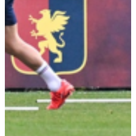
Summer Sale
Mare
Accessori
Party
Outlet
Helan x Genoa
Isolani x Genoa
Gift Card Online Store