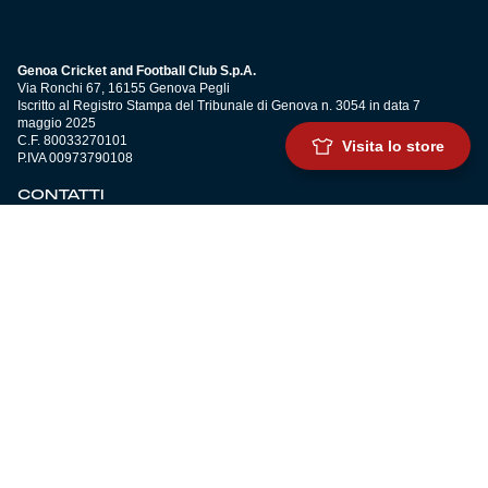
Genoa Cricket and Football Club S.p.A.
Via Ronchi 67, 16155 Genova Pegli
Iscritto al Registro Stampa del Tribunale di Genova n. 3054 in data 7
maggio 2025
C.F. 80033270101
Visita lo store
P.IVA 00973790108
CONTATTI
BIGLIETTERIA
Biglietteria
Abbonamenti
Accrediti
Experience
Hospitality