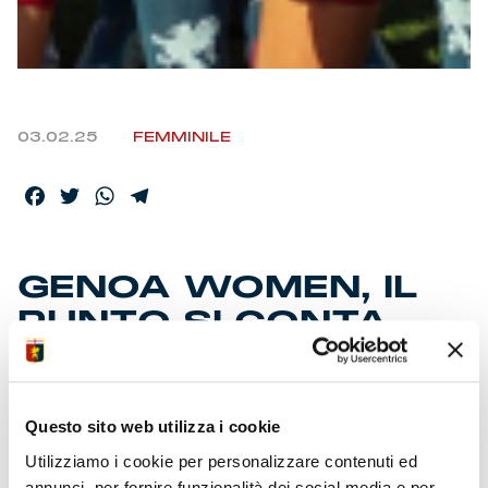
03.02.25
FEMMINILE
Facebook
Twitter
WhatsApp
Telegram
GENOA WOMEN, IL
PUNTO SI CONTA
• Si ferma sullo 0-0 con la Freedom la serie di 5 vittorie
di fila
Questo sito web utilizza i cookie
• Le piemontesi reggono l’urto concedendo poche
Utilizziamo i cookie per personalizzare contenuti ed
occasioni
annunci, per fornire funzionalità dei social media e per