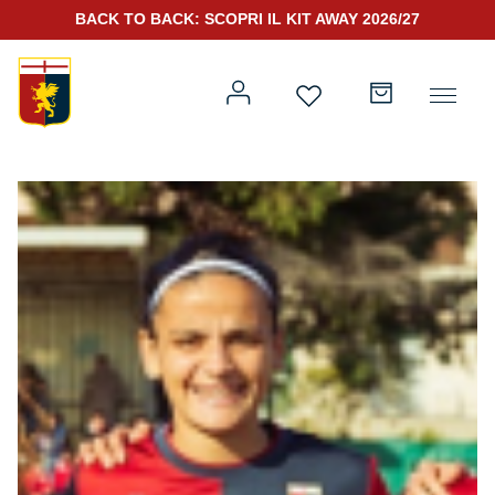
BACK TO BACK: SCOPRI IL KIT AWAY 2026/27
Prima squadra
Kit Gara 2026/27
Training
Prima squadra
Rappresentanza
Kit Gara 25/26
Genoa for Special