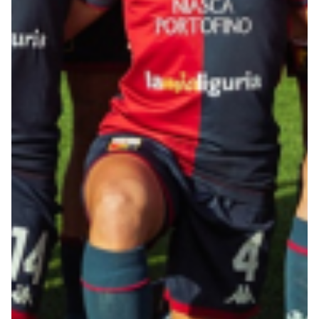
Summer Sale
Mare
Accessori
Party
Outlet
Helan x Genoa
Isolani x Genoa
Gift Card Online Store