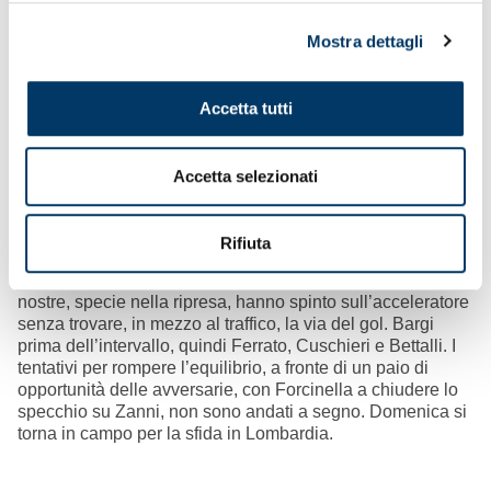
Mostra dettagli
IL MIGLIOR ATTACCO DEL CAMPIONATO RIMANE
Accetta tutti
ALL’ASCIUTTO
– C’è sempre una prima volta. E così, alla
39ma partita casalinga nel campionato cadetto, stavolta
marchiamo uno 0-0 che non accontenta, pur muovendo la
Accetta selezionati
classifica con un punto che mica si butta via. Ad Arenzano
il Genoa Women sbatte sulla resilienza della Freedom,
squadra tosta come nella partita di andata. “E’ mancata un
Rifiuta
po’ di lucidità negli ultimi 25, 30 metri” il commento di
mister Fossati, al termine di una gara tirata e in cui le
nostre, specie nella ripresa, hanno spinto sull’acceleratore
senza trovare, in mezzo al traffico, la via del gol. Bargi
prima dell’intervallo, quindi Ferrato, Cuschieri e Bettalli. I
tentativi per rompere l’equilibrio, a fronte di un paio di
opportunità delle avversarie, con Forcinella a chiudere lo
specchio su Zanni, non sono andati a segno. Domenica si
torna in campo per la sfida in Lombardia.