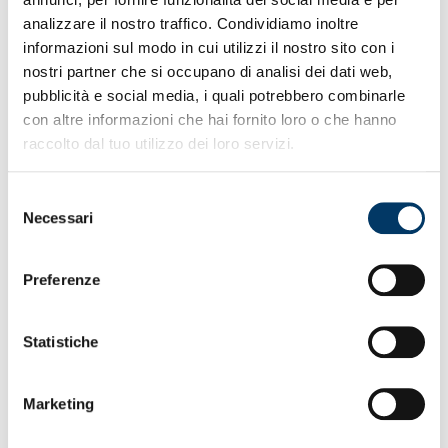
• Primo risultato a reti inviolate nei match interni in
Serie B
analizzare il nostro traffico. Condividiamo inoltre
• Il tecnico Fossati: “Abbiamo fatto la partita ma non è
informazioni sul modo in cui utilizzi il nostro sito con i
bastato”
nostri partner che si occupano di analisi dei dati web,
• Fossati: “Il risultato non soddisfa, lavoriamo per
pubblicità e social media, i quali potrebbero combinarle
migliorare”
con altre informazioni che hai fornito loro o che hanno
• Fossati: “E’ mancata la precisione nell’ultimo quarto
di campo”
raccolto dal tuo utilizzo dei loro servizi.
• Maglie celebrative a Bettalli, Lucafo’, Campora per
100 presenze
Selezione
• Domenica le grifonesse ripartono dalla gara in
Necessari
trasferta a Pavia
del
consenso
Preferenze
Statistiche
Marketing