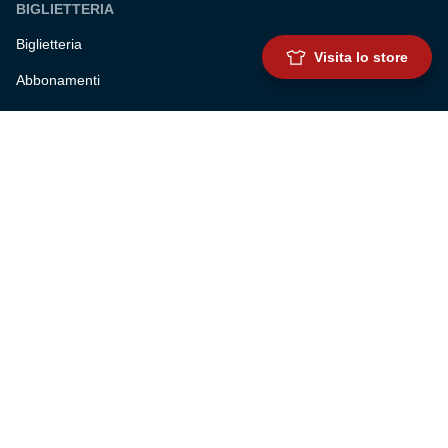
BIGLIETTERIA
Biglietteria
Visita lo store
Abbonamenti
Accrediti
Experience
Hospitality
SQUADRE
Prima squadra maschile
Prima squadra femminile
Settore giovanile
Genoa for special
Genoa Academy