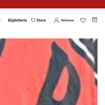
b
Biglietteria
Store
MyGenoa