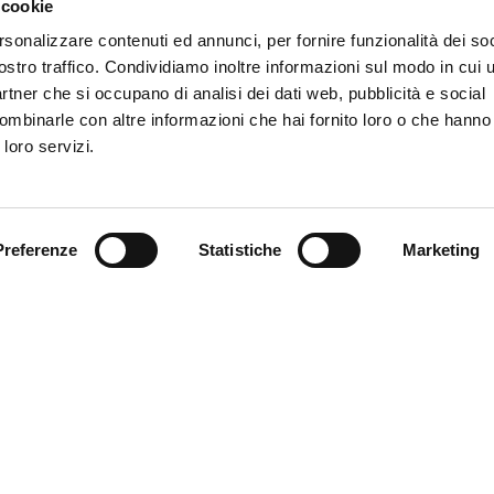
 cookie
rsonalizzare contenuti ed annunci, per fornire funzionalità dei soc
ris” il monday-match con il Venezia alle 20:45
nte Sucu in villa con dirigenti, tecnici e squadra
ostro traffico. Condividiamo inoltre informazioni sul modo in cui ut
 ultimata lunedì mattina nel fortino di Multedo
partner che si occupano di analisi dei dati web, pubblicità e social
a diffuso l’elenco dei convocati per la partita
ombinarle con altre informazioni che hai fornito loro o che hanno
amata per Malinvoskyi a 149 giorni da infortunio
 loro servizi.
no n. 31 per Leali in occasione del match-day
varchi d’ingresso allo stadio fissata alle 17:45
a coreografia significativa in Gradinata Nord
ie stadio in servizio in via Monnet dalle 15:45
Preferenze
Statistiche
Marketing
i tagliandi per Grad. Laterale, Distinti e Tribuna