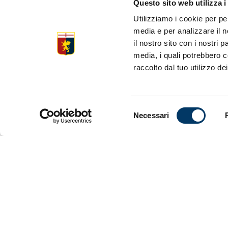
Questo sito web utilizza i
Utilizziamo i cookie per pe
• Al “Ferra
• Il preside
media e per analizzare il n
• Rifinitura
il nostro sito con i nostri 
• Lo staff h
media, i quali potrebbero c
• Prima chi
raccolto dal tuo utilizzo dei
• Complean
• Apertura 
• Annunciat
• Biglietter
Selezione
Necessari
• Disponibil
del
consenso