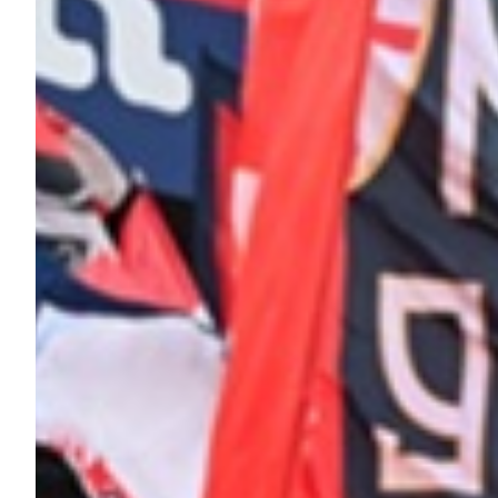
Summer Sale
Mare
Accessori
Party
Outlet
Helan x Genoa
Isolani x Genoa
Gift Card Online Store