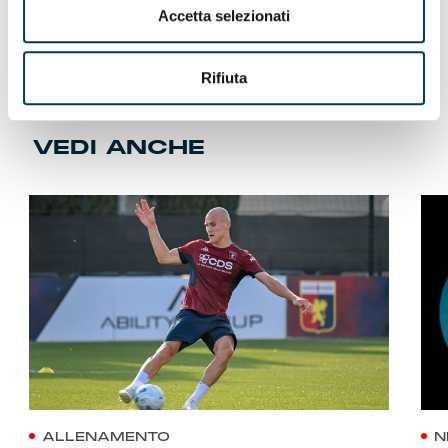
insieme all’arbitro
Daniele Chiffi
della sezione di Padova.
Accetta selezionati
Rifiuta
VEDI ANCHE
ALLENAMENTO
N