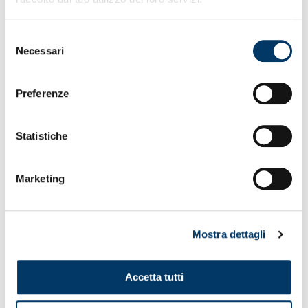
Selezione
Necessari
del
consenso
Preferenze
Statistiche
UFFICIALI DI GARA PER LA 26MA DELLA SERIE A
Marketing
ENILIVE
– La direzione dell’incontro Inter-Genoa è stata
affidata all’arbitro
Marco Piccinini
, appartenente alla
sezione A.I.A. di Forlì. Piccinini sarà coadiuvato, nel ruolo
di assistenti, da
Dario Cecconi
e
Valerio Vecchi
, in
Mostra dettagli
rappresentanza dell’A.I.A. di Empoli e dell’A.I.A. di
Lamezia Terme. L’incarico di quarto ufficiale è stato
conferito all’arbitro
Alberto Ruben Arena
della sezione di
Accetta tutti
Torre del Greco. Come video ufficiali sono stati designati
l’arbitro Vmo
Marco Serra
, della sezione di Torino,