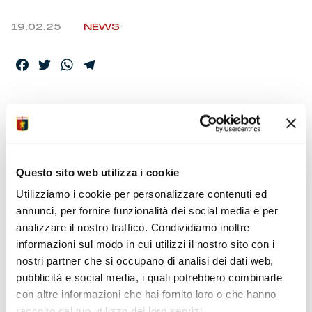
19.02.25
NEWS
Facebook
Twitter
WhatsApp
Telegram
ARBITRA PICCININI,
VAR SERRA, AVAR
CHIFFI
Questo sito web utilizza i cookie
Utilizziamo i cookie per personalizzare contenuti ed
annunci, per fornire funzionalità dei social media e per
La Commissione Arbitri Nazionale ha diramato le
analizzare il nostro traffico. Condividiamo inoltre
designazioni per Inter-Genoa, 26ma partita del
informazioni sul modo in cui utilizzi il nostro sito con i
campionato Serie A Enilive, in calendario sabato al
“Meazza” (20:45). Il quadro degli ufficiali è completato
nostri partner che si occupano di analisi dei dati web,
dagli assistenti Cecconi, Vecchi e dal quarto ufficiale
pubblicità e social media, i quali potrebbero combinarle
Arena.
con altre informazioni che hai fornito loro o che hanno
raccolto dal tuo utilizzo dei loro servizi.