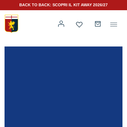
BACK TO BACK: SCOPRI IL KIT AWAY 2026/27
Prima squadra
Kit Gara 2026/27
Training
Prima squadra
Rappresentanza
Kit Gara 25/26
Genoa for Special