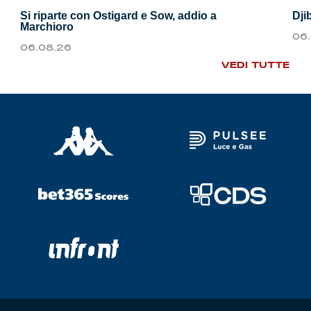
Si riparte con Ostigard e Sow, addio a
Dji
Marchioro
06
06.08.26
VEDI TUTTE