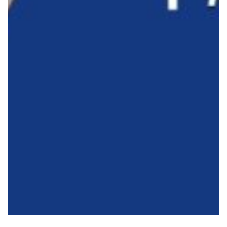
Summer Sale
Mare
Accessori
Party
Outlet
Helan x Genoa
Isolani x Genoa
Gift Card Online Store