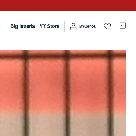
b
Biglietteria
Store
MyGenoa