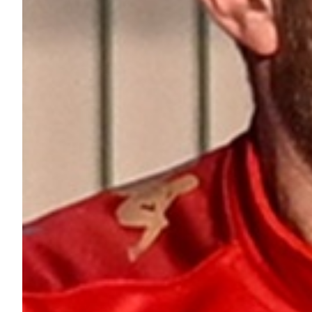
Summer Sale
Mare
Accessori
Party
Outlet
Helan x Genoa
Isolani x Genoa
Gift Card Online Store