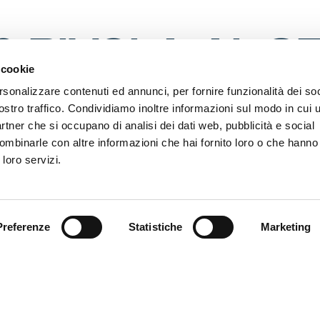
0 RIVOLA AL S
 cookie
rsonalizzare contenuti ed annunci, per fornire funzionalità dei soc
ostro traffico. Condividiamo inoltre informazioni sul modo in cui ut
partner che si occupano di analisi dei dati web, pubblicità e social
ombinarle con altre informazioni che hai fornito loro o che hanno
ese 4-0 nel posticipo della 26ma
ssoblù nel pt con tante occasioni
 loro servizi.
i Sbravati a due pt da zona play-off
ria consecutiva per i grifoncini
si nella prima parte della partita
di Ghirardello, doppietta di Dorgu
Preferenze
Statistiche
Marketing
 Nuredini, 1 Papastylianou e Meconi
ro match in Val Bisagno con la Lazio
CINI CALANO IL POKER ALLA SCIORBA
– Quattro reti, quattr
 un mare di occasioni e una partita divertente. Il Genoa U20 fa su
ella 26ma, superando l’Udinese e risalendo al settimo posto, a 
tus. La dodicesima vittoria vale un’altra iniezione di fiducia, per