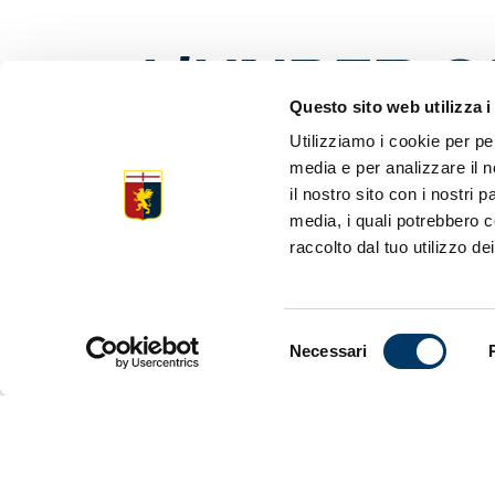
L’UNDER 2
Questo sito web utilizza i
POSTO
Utilizziamo i cookie per pe
media e per analizzare il n
il nostro sito con i nostri 
media, i quali potrebbero c
Genoa-Udin
Dominio ro
raccolto dal tuo utilizzo dei
I ragazzi d
Terza vitto
In gol Gros
Raddoppio 
Selezione
Necessari
Due assist
del
Lunedì alt
consenso
I GRIFON
per parte),
posticipo d
dalla Juven