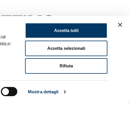
ETTIMO
Accetta tutti
ial
ilizzi
Accetta selezionati
Rifiuta
Mostra dettagli
o pali (due
o il
due punti
 giocarsi le