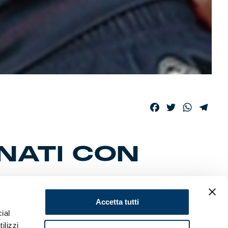
Facebook
Twitter
WhatsAp
Tele
GNATI CON
Accetta tutti
ial
li impegni
ilizzi