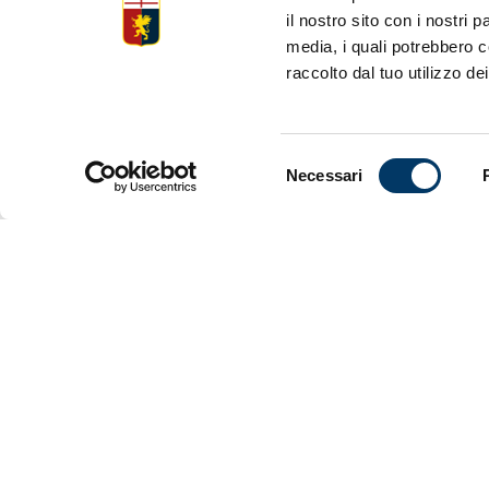
internazion
il nostro sito con i nostri 
dettaglio de
media, i quali potrebbero c
raccolto dal tuo utilizzo dei
Selezione
Necessari
del
consenso
–
DE WIN
Giovedì 20
Domenica 2
–
FREND
Giovedì 20
Domenica 2