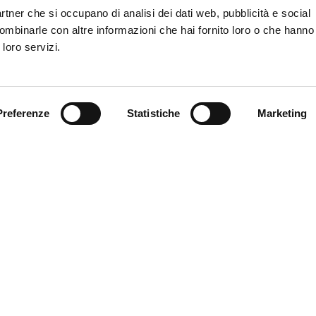
ali, a cavallo della sosta del campionato di Serie A Enilive. Qui d
partner che si occupano di analisi dei dati web, pubblicità e social
lle partite in calendario.
ombinarle con altre informazioni che hai fornito loro o che hanno
 loro servizi.
Preferenze
Statistiche
Marketing
TER
(Belgio, Nations League)
/03/25 Ucraina-Belgio h 20:45
3/03/25 Belgio-Ucraina h 20:45
RUP
(Danimarca, Nations League)
/03/25 Danimarca-Portogallo h 20:45
3/03/25 Portogallo-Danimarca h 20:45