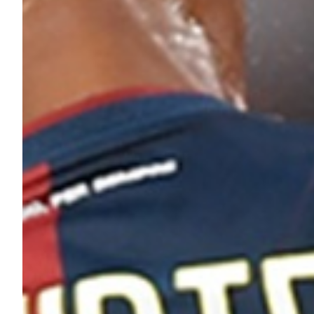
Summer Sale
Mare
Accessori
Party
Outlet
Helan x Genoa
Isolani x Genoa
Gift Card Online Store