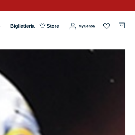
b
Biglietteria
Store
MyGenoa