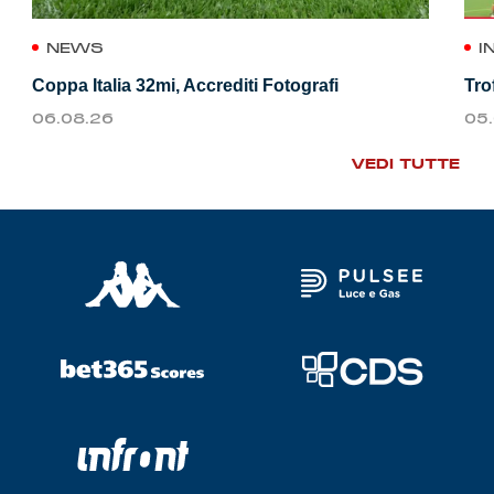
NEWS
I
Coppa Italia 32mi, Accrediti Fotografi
Tro
06.08.26
05
VEDI TUTTE