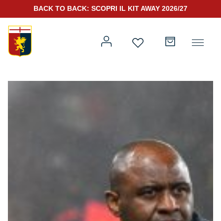
BACK TO BACK: SCOPRI IL KIT AWAY 2026/27
Prima squadra
Kit Gara 2026/27
Training
Prima squadra
Rappresentanza
Kit Gara 25/26
Genoa for Special