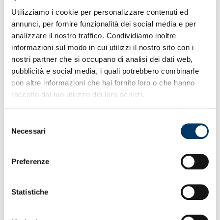
Genova
• In attività nazionali attesi di ritorno la prossima
Utilizziamo i cookie per personalizzare contenuti ed
settimana
annunci, per fornire funzionalità dei social media e per
• Vasquez qualificato col Messico alla finale di
analizzare il nostro traffico. Condividiamo inoltre
Concacaf N.L.
informazioni sul modo in cui utilizzi il nostro sito con i
• In campo oggi anche le selezioni di Miretti e Norton-
nostri partner che si occupano di analisi dei dati web,
Cuffy
• Sabato Italia-Spagna U19 con trio Ekhator, Fini e
pubblicità e social media, i quali potrebbero combinarle
Venturino
con altre informazioni che hai fornito loro o che hanno
• Genoa decimo per numero punti (8) recuperati da
raccolto dal tuo utilizzo dei loro servizi.
svantaggio
• Thorsby il più vicino al rientro tra gli elementi in
recupero
Selezione
• In corso
prevendita
per Genoa-Udinese di venerdì 4
Necessari
del
aprile
consenso
• L’U18 perde 2-3 dall’Ijele nella terza gara Viareggio
Cup
Preferenze
Congratulazioni a COOP LIGURIA per anniversario 80
Statistiche
anni