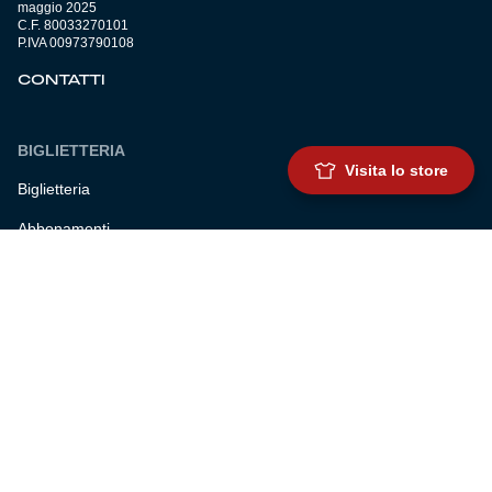
maggio 2025
C.F. 80033270101
P.IVA 00973790108
CONTATTI
BIGLIETTERIA
Visita lo store
Biglietteria
Abbonamenti
Accrediti
Experience
Hospitality
SQUADRE
Prima squadra maschile