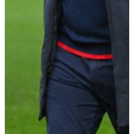
Summer Sale
Mare
Accessori
Party
Outlet
Helan x Genoa
Isolani x Genoa
Gift Card Online Store