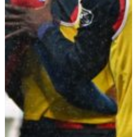
Summer Sale
Mare
Accessori
Party
Outlet
Helan x Genoa
Isolani x Genoa
Gift Card Online Store