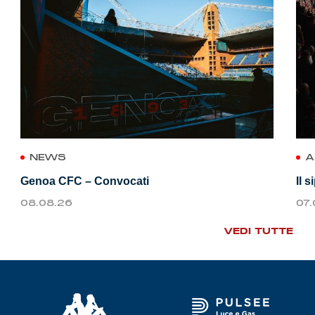
NEWS
A
Genoa CFC – Convocati
Il 
08.08.26
07
VEDI TUTTE