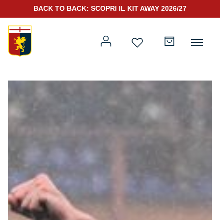
BACK TO BACK: SCOPRI IL KIT AWAY 2026/27
Prima squadra
Kit Gara 2026/27
Training
Prima squadra
Rappresentanza
Kit Gara 25/26
Genoa for Special