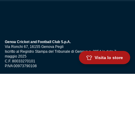
Genoa Cricket and Football Club S.p.A.
Via Ronchi 67, 16155 Genova Pegli
Iscritto al Registro Stampa del Tribunale di Genova n. 3054 in data 7
maggio 2025
Visita lo store
C.F. 80033270101
P.IVA 00973790108
CONTATTI
BIGLIETTERIA
Biglietteria
Abbonamenti
Accrediti