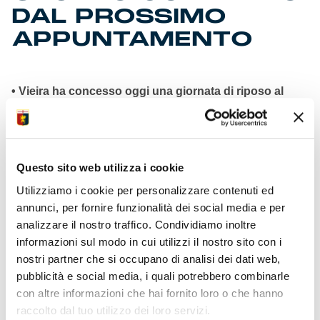
DAL PROSSIMO
APPUNTAMENTO
• Vieira ha concesso oggi una giornata di riposo al
gruppo
• Rientrato anche Vasquez dopo trionfo in Concacaf
NL
• A Villa Rostan seduta di allenamento per Norton-
Cuffy
Questo sito web utilizza i cookie
• Ekhator (2 gol) e Venturino (1 assist) tornati da Italia
Utilizziamo i cookie per personalizzare contenuti ed
U19
• Giovedì ripresa, riunione tecnica e conferenza
annunci, per fornire funzionalità dei social media e per
stampa
analizzare il nostro traffico. Condividiamo inoltre
• Genoa 2° per duelli vinti a partita nel massimo
informazioni sul modo in cui utilizzi il nostro sito con i
campionato
nostri partner che si occupano di analisi dei dati web,
• Frendrup primo per contrasti (89) in Serie A Enilive
pubblicità e social media, i quali potrebbero combinarle
2024/25
• Direzione n. 55 in Serie A Enilive per arbitro designato
con altre informazioni che hai fornito loro o che hanno
Rapuano
raccolto dal tuo utilizzo dei loro servizi.
• Squadra sabato col 4th kit tributo a 120 anni Boca