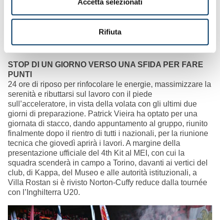
Accetta selezionati
Chiavari
• Disponibili da oggi per i tifosi friulani i
biglietti sett.
ospiti
Rifiuta
• Vendita bandierine per raccolta fondi “Il Guscio dei
Bambini”
STOP DI UN GIORNO VERSO UNA SFIDA PER FARE
PUNTI
24 ore di riposo per rinfocolare le energie, massimizzare la
serenità e ributtarsi sul lavoro con il piede
sull’acceleratore, in vista della volata con gli ultimi due
giorni di preparazione. Patrick Vieira ha optato per una
giornata di stacco, dando appuntamento al gruppo, riunito
finalmente dopo il rientro di tutti i nazionali, per la riunione
tecnica che giovedì aprirà i lavori. A margine della
presentazione ufficiale del 4th Kit al MEI, con cui la
squadra scenderà in campo a Torino, davanti ai vertici del
club, di Kappa, del Museo e alle autorità istituzionali, a
Villa Rostan si è rivisto Norton-Cuffy reduce dalla tournée
con l’Inghilterra U20.