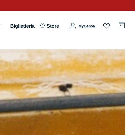
b
Biglietteria
Store
MyGenoa