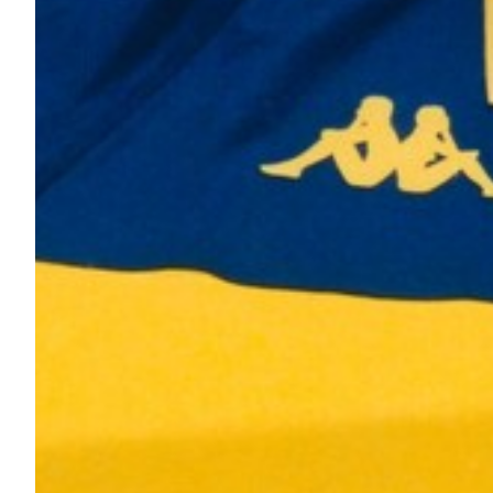
Summer Sale
Mare
Accessori
Party
Outlet
Helan x Genoa
Isolani x Genoa
Gift Card Online Store