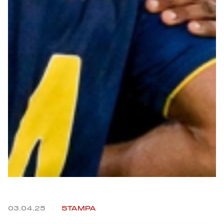
Summer Sale
Mare
Accessori
Party
Outlet
Helan x Genoa
Isolani x Genoa
Gift Card Online Store
03.04.25
STAMPA