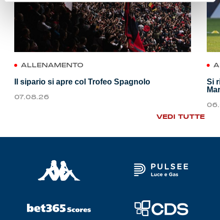
ALLENAMENTO
A
Il sipario si apre col Trofeo Spagnolo
Si 
Mar
07.08.26
06
VEDI TUTTE