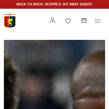
BACK TO BACK: SCOPRI IL KIT AWAY 2026/27
Prima squadra
Kit Gara 2026/27
Training
Prima squadra
Rappresentanza
Kit Gara 25/26
Genoa for Special