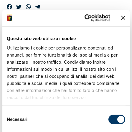
Facebook
Twitter
WhatsApp
Telegram
VIDEO CONFERENZE
– MISTER VIEIRA
Questo sito web utilizza i cookie
Utilizziamo i cookie per personalizzare contenuti ed
annunci, per fornire funzionalità dei social media e per
analizzare il nostro traffico. Condividiamo inoltre
La conferenza del tecnico in vista della partita con
l’Udinese. Il video tratto dal canale ufficiale YouTube.
informazioni sul modo in cui utilizzi il nostro sito con i
nostri partner che si occupano di analisi dei dati web,
pubblicità e social media, i quali potrebbero combinarle
con altre informazioni che hai fornito loro o che hanno
raccolto dal tuo utilizzo dei loro servizi.
Selezione
Necessari
del
consenso