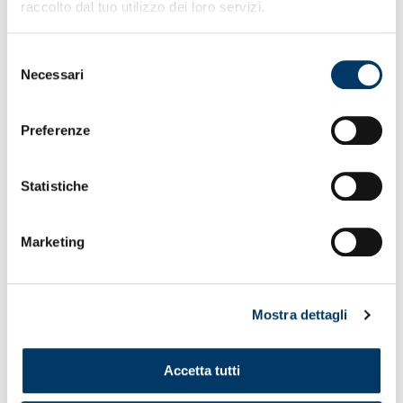
raccolto dal tuo utilizzo dei loro servizi.
Selezione
Necessari
del
consenso
Preferenze
Statistiche
Marketing
DAL GENOA WOMEN AL TRIONFO DELLA
PRIMAVERA
Dalla prima squadra femminile, alla rappresentativa di
punta delle giovanili. Un fine settimana che incornicia
Mostra dettagli
l’ennesimo successo delle ragazze di mister Fossati, ma
anche l’apoteosi della Primavera guidata dal tecnico Zitta
insieme al suo staff, reduce dal pareggio con il Brescia (1-
Accetta tutti
1, Gabrielli). Un risultato che certifica il primo posto e,
soprattutto, la promozione nel campionato Primavera 1 con