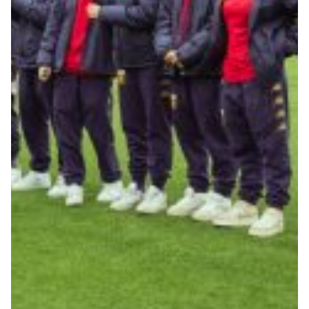
Summer Sale
Mare
Accessori
Party
Outlet
Helan x Genoa
Isolani x Genoa
Gift Card Online Store