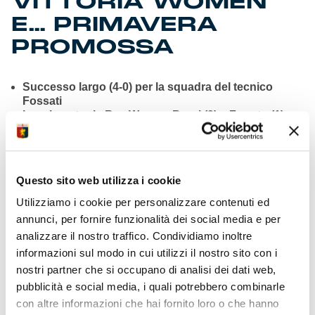
VITTORIA WOMEN
E… PRIMAVERA
PROMOSSA
Successo largo (4-0) per la squadra del tecnico
Fossati
In gol contro la Res Woman Bargi (3) e Ferrato (1)
Terzo posto condiviso sempre con il Bologna
Women
Piovono soddisfazioni anche in ambito giovanile
Sugli scudi squadre, collaboratori, staff direttrice
Questo sito web utilizza i cookie
Carissimi
Primavera promossa nel campionato Primavera 1
Utilizziamo i cookie per personalizzare contenuti ed
Per le ragazze di mister Zitta giro d’onore ad
annunci, per fornire funzionalità dei social media e per
Arenzano
analizzare il nostro traffico. Condividiamo inoltre
Spicca lavoro del responsabile giovanili De
informazioni sul modo in cui utilizzi il nostro sito con i
Guglielmi
nostri partner che si occupano di analisi dei dati web,
pubblicità e social media, i quali potrebbero combinarle
con altre informazioni che hai fornito loro o che hanno