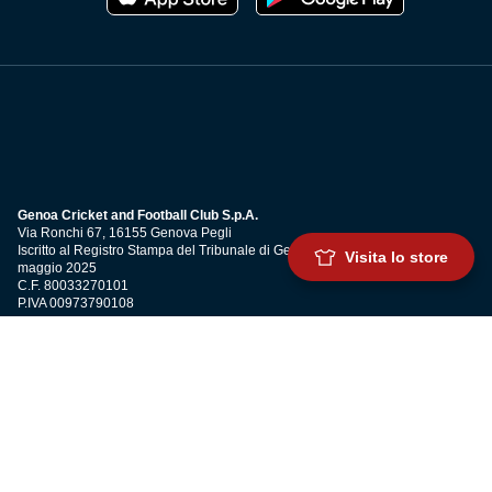
Genoa Cricket and Football Club S.p.A.
Via Ronchi 67, 16155 Genova Pegli
Iscritto al Registro Stampa del Tribunale di Genova n. 3054 in data 7
Visita lo store
maggio 2025
C.F. 80033270101
P.IVA 00973790108
CONTATTI
BIGLIETTERIA
Biglietteria
Abbonamenti