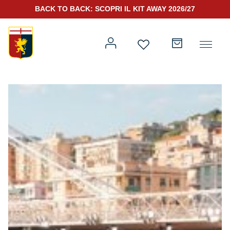
BACK TO BACK: SCOPRI IL KIT AWAY 2026/27
Prima squadra
Kit Gara 2026/27
Training
Prima squadra
Rappresentanza
Kit Gara 25/26
Genoa for Special