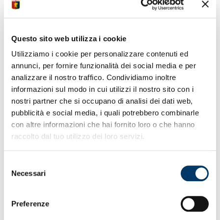
RIMBORSO DEI
Questo sito web utilizza i cookie
BIGLIETTI PER
Utilizziamo i cookie per personalizzare contenuti ed
INTERESSATI
annunci, per fornire funzionalità dei social media e per
analizzare il nostro traffico. Condividiamo inoltre
informazioni sul modo in cui utilizzi il nostro sito con i
nostri partner che si occupano di analisi dei dati web,
In merito al rinvio della partita Genoa-Lazio rispetto alla
pubblicità e social media, i quali potrebbero combinarle
data originaria, i sostenitori che avessero intenzione di
chiedere il rimborso per i biglietti emessi al Ticket Office
con altre informazioni che hai fornito loro o che hanno
del club, possono ottemperare alla procedura
raccolto dal tuo utilizzo dei loro servizi.
presentandosi, entro mercoledì 23 aprile alle ore 18, nella
stessa struttura al Porto Antico (orario continuato 10-19)
Selezione
dov’è stato dato seguito all’acquisto.
Necessari
del
Qui di seguito invece le indicazioni fornite da Vivaticket in
consenso
relazione ai tagliandi acquistati online e nelle ricevitorie
autorizzate.
Per chi non potrà partecipare, oppure
Preferenze
effettuare il cambio nominativo del biglietto, sarà possibile