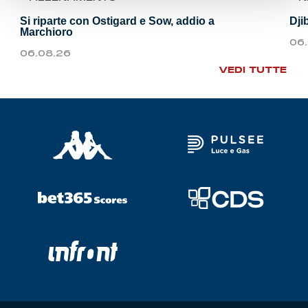
Si riparte con Ostigard e Sow, addio a
Dji
Marchioro
06
06.08.26
VEDI TUTTE