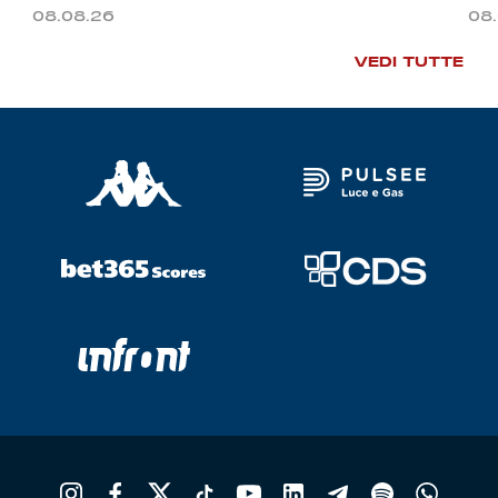
08.08.26
08
VEDI TUTTE