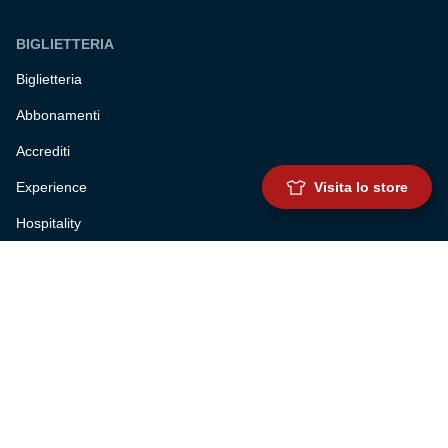
BIGLIETTERIA
Biglietteria
Abbonamenti
Accrediti
Experience
Visita lo store
Hospitality
SQUADRE
Prima squadra maschile
Prima squadra femminile
Settore giovanile
Genoa for special