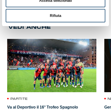
Accetta selezionati
Rifiuta
VEDI ANCHE
PARTITE
N
Va al Deportivo il 16° Trofeo Spagnolo
Gen