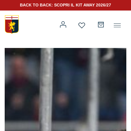
BACK TO BACK: SCOPRI IL KIT AWAY 2026/27
Prima squadra
Kit Gara 2026/27
Training
Prima squadra
Rappresentanza
Kit Gara 25/26
Genoa for Special