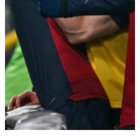
Summer Sale
Mare
Accessori
Party
Outlet
Helan x Genoa
Isolani x Genoa
Gift Card Online Store