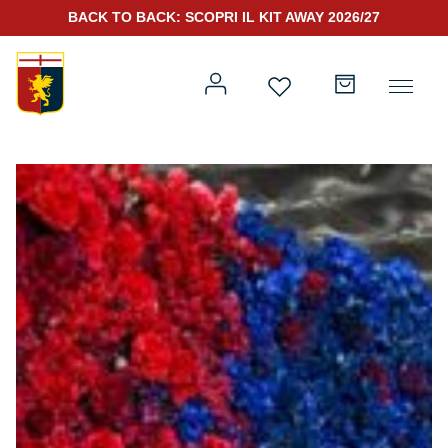
BACK TO BACK: SCOPRI IL KIT AWAY 2026/27
Prima squadra
Kit Gara 2026/27
Training
Prima squadra
Rappresentanza
Kit Gara 25/26
Genoa for Special