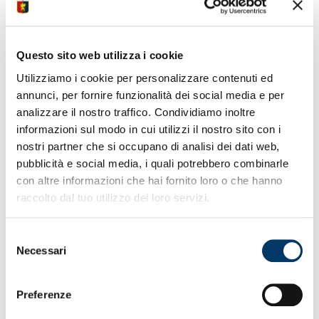
• Iniziata la preparazione per partita con il Milan
• Programma misto sotto gli occhi dirigenti club
• In progresso condizioni Cornet, Ekuban e Onana
Questo sito web utilizza i cookie
• Sfida 112 nella storia Serie A Enilive con rossoneri
Utilizziamo i cookie per personalizzare contenuti ed
• Patrick Vieira agli albori carriera nel Milan 1995/96
• Bani e Vasquez in visita Euroflora tra entusiasmo
annunci, per fornire funzionalità dei social media e per
fans
analizzare il nostro traffico. Condividiamo inoltre
• Delegazione rb anche allo stand del partner Helan
informazioni sul modo in cui utilizzi il nostro sito con i
• Domenica Women sfidano H.Verona ad Arenzano
nostri partner che si occupano di analisi dei dati web,
• Sostegno tifosi fondamentale per inseguire il sogno
pubblicità e social media, i quali potrebbero combinarle
• Gara allo stadio Gambino con inizio fissato alle 15
con altre informazioni che hai fornito loro o che hanno
raccolto dal tuo utilizzo dei loro servizi.
Selezione
Necessari
del
consenso
Preferenze
• Prevendita Ge-Mi poche centinaia biglietti rimasti
• Giacenze per Gradinata Laterale, Tribuna e Distinti