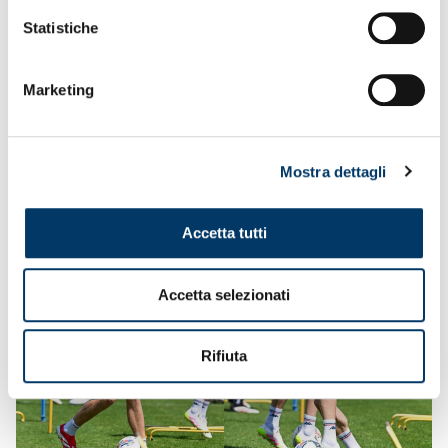
• Rimessa in vendita abbonati fino a giornata
Statistiche
domenica
• Esauriti i posti per partecipare alla Genoa Experience
• Online su rete Vivaticket dalle 18 biglietti
settore
Marketing
ospiti
• Tagliandi sett. ospiti per soli possessori fidelity card
• Residenti Lombardia possono acquistare solo sett.
ospiti
Mostra dettagli
Accetta tutti
Accetta selezionati
Rifiuta