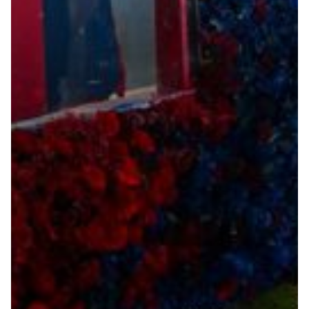
Summer Sale
Mare
Accessori
Party
Outlet
Helan x Genoa
Isolani x Genoa
Gift Card Online Store