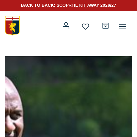
BACK TO BACK: SCOPRI IL KIT AWAY 2026/27
Prima squadra
Kit Gara 2026/27
Training
Prima squadra
Rappresentanza
Kit Gara 25/26
Genoa for Special