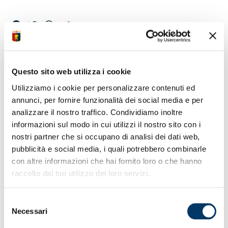
Facebook
Twitter
WhatsApp
Telegram
VIDEO CONFERENZE
Questo sito web utilizza i cookie
– MISTER VIEIRA
Utilizziamo i cookie per personalizzare contenuti ed
annunci, per fornire funzionalità dei social media e per
analizzare il nostro traffico. Condividiamo inoltre
La conferenza del tecnico in vista della partita con
informazioni sul modo in cui utilizzi il nostro sito con i
l’Atalanta. Il video tratto dal canale ufficiale YouTube.
nostri partner che si occupano di analisi dei dati web,
pubblicità e social media, i quali potrebbero combinarle
con altre informazioni che hai fornito loro o che hanno
raccolto dal tuo utilizzo dei loro servizi.
Selezione
Necessari
del
consenso