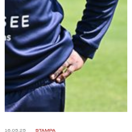
Summer Sale
Mare
Accessori
Party
Outlet
Helan x Genoa
Isolani x Genoa
Gift Card Online Store
16.05.25
STAMPA