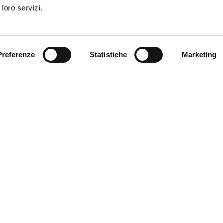
 loro servizi.
 31 Luglio il Genoa affronterà Real Oviedo e Villarreal in un tor
allo stadio Carlos Tartiere per celebrare il centenario del club de
e il Grifone ha un illustre precedente nel primo turno della Cop
Preferenze
Statistiche
Marketing
il programma della serata:
larreal – Genoa
al Oviedo – Genoa
l Oviedo – Villarreal
Real Oviedo ha reso note le modalità di acquisto dei tagliandi, c
eguito:
clicca qui
. Evidenziato in giallo il settore riservato alla ti