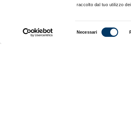
raccolto dal tuo utilizzo dei
Il prossimo
triangolare 
con il qual
1991/1992.
Selezione
Necessari
del
Di seguito 
consenso
19:00
Vil
20:00
Re
21:00
Rea
La società 
al link di s
ospite.
VEDI ANCHE