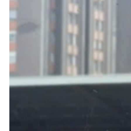
Summer Sale
Mare
Accessori
Party
Outlet
Helan x Genoa
Isolani x Genoa
Gift Card Online Store