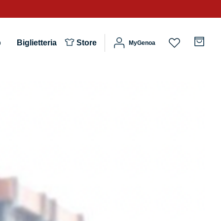
b
Biglietteria
Store
MyGenoa