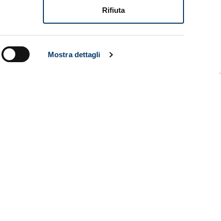
Rifiuta
neo
lle Asturie,
pa UEFA
Mostra dettagli
onsultabili
foseria
ARCHIVIO